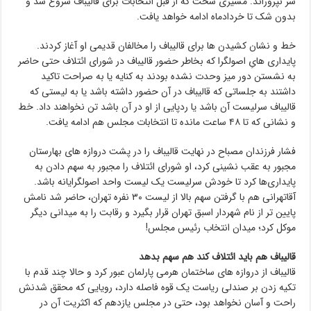
سر نپروراند. مسیری سخت که از قبل انتخابات برای قالیباف شروع شد و
بدون شک تا خردادماه ادامه خواهد یافت.
خط و نشان کشیدن ها برای قالیباف را مخالفان قدیمی او آغاز کردند.
پایداری هایِ اصولگرا که بخاطر حضور قالیباف در شورای ائتلاف حتی حاضر
به نشستن دور میز وحدت نشده بودند به کنایه یا به صراحت تاکید
داشتند به جلساتی که قالیباف در آن حضور داشته باشد یا به لیستی که
قالیباف سرلیست آن باشد یا ردپایی از او در آن باشد تن نخواهند داد. خط
و نشانی که تا ۴۸ ساعت مانده تا انتخابات مجلس هم ادامه یافت.
فشار فرزندان مصباح در نهایت قالیباف را در پشت دروازه های بهارستان
مجبور به عقب نشینی کرد، او شورای ائتلاف را مجبور به سهم دادن به
پایداری‌ها کرد تا خودش سرلیست یک لیست واحد اصولگرایانه باشد.
آقاتهرانی هم با گرفتن سهم بالا از لیست ۳۰ نفره تهران، حاضر شد نامش
پایین تر از نام شهردار اسبق تهران قرار بگیرد و رقابت را به میدانی دیگر
موکل کرد؛ میدان انتخاب رئیس مجلس!
قالیباف هم باید ائتلاف کند هم سهم بدهد
قالیباف از دروازه های ساختمان هرمی پارلمان عبور کرد و حالا چند قدم با
تکیه زدن بر صندلی ریاست یک قوه فاصله دارد، رویایی که محقق شدنش
راحت و آسان نخواهد بود، حتی در مجلس یازدهم که اکثریت آن در