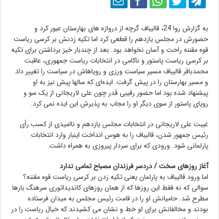
به گزارش روا 24، قالیباف گرچه از دروازه های بهارستان عبور کرد و
حضورش در مجلس یازدهم را قطعی کرد اما تکیه زدنش بر کرسی ریاست
قوه مقننه راحت و آسان نخواهد بود. بعد از چندبار خیز برداشتن برای تکیه
بر کرسی ریاست پاستور و ناکامی در انتخابات ریاست جمهوری، عاقبت
محمدباقر قالیباف مسیر سیاست ورزی و رویاهاش در سیاست را تغییر داد
و مسیر بهارستان را در پیش گرفت. ایده‌ای که سالها پیش نیز به او
پیشنهاد شده بود اما حضور رقیبی قَدر چون علی لاریجانی از یک سو و
رویای پاستور از سوی دیگر او را مجاب به پذیرش این ایده نمی کرد.
غیبت علی لاریجانی در انتخابات مجلس یازدهم و ناامیدی از کسب رأی
رئیس جمهور شدن، قالیباف را به هوس انداخت اینبار وارد انتخابات
پارلمانی شود. ورودی که برای سردار پیروزی به همراه داشت.
آغاز روزهای سخت / دردسر فرزندان مصباح تمامی ندارد
اما ورود قالیباف به پارلمان یعنی تکیه زدن بر کرسی ریاست قوه مقننه؟
سوالی که نه فقط این روزها که از همان روزهای کاندیداتوری سرهنگ بارها
مطرح شد. حامیانش او را در قامت رئیس مجلس به میدان فرستاده
بودند و مخالفانش برای او خط و نشان می کشیدند که خیال ریاست را در