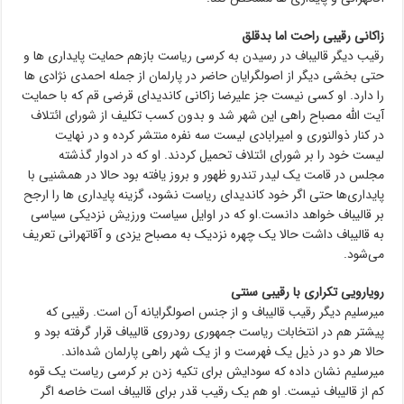
زاکانی رقیبی راحت اما بدقلق
رقیب دیگر قالیباف در رسیدن به کرسی ریاست بازهم حمایت پایداری ها و
حتی بخشی دیگر از اصولگرایان حاضر در پارلمان از جمله احمدی نژادی ها
را دارد. او کسی نیست جز علیرضا زاکانی کاندیدای قرضی قم که با حمایت
آیت الله مصباح راهی این شهر شد و بدون کسب تکلیف از شورای ائتلاف
در کنار ذوالنوری و امیرابادی لیست سه نفره منتشر کرده و در نهایت
لیست خود را بر شورای ائتلاف تحمیل کردند. او که در ادوار گذشته
مجلس در قامت یک لیدر تندرو ظهور و بروز یافته بود حالا در همشنیی با
پایداری‌ها حتی اگر خود کاندیدای ریاست نشود، گزینه پایداری ها را ارجح
بر قالیباف خواهد دانست.او که در اوایل سیاست ورزیش نزدیکی سیاسی
به قالیباف داشت حالا یک چهره نزدیک به مصباح یزدی و آقاتهرانی تعریف
می‌شود.
رویارویی تکراری با رقیبی سنتی
میرسلیم دیگر رقیب قالیباف و از جنس اصولگرایانه آن است. رقیبی که
پیشتر هم در انتخابات ریاست جمهوری رودروی قالیباف قرار گرفته بود و
حالا هر دو در ذیل یک فهرست و از یک شهر راهی پارلمان شده‌اند.
میرسلیم نشان داده که سودایش برای تکیه زدن بر کرسی ریاست یک قوه
کم از قالیباف نیست. او هم یک رقیب قدر برای قالیباف است خاصه اگر