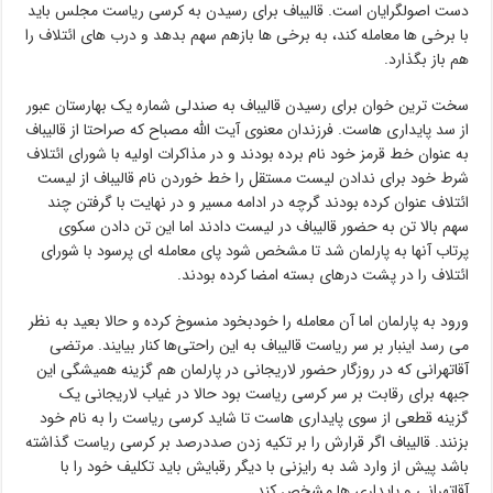
دست اصولگرایان است. قالیباف برای رسیدن به کرسی ریاست مجلس باید
با برخی ها معامله کند، به برخی ها بازهم سهم بدهد و درب های ائتلاف را
هم باز بگذارد.
سخت ترین خوان برای رسیدن قالیباف به صندلی شماره یک بهارستان عبور
از سد پایداری هاست. فرزندان معنوی آیت الله مصباح که صراحتا از قالیباف
به عنوان خط قرمز خود نام برده بودند و در مذاکرات اولیه با شورای ائتلاف
شرط خود برای ندادن لیست مستقل را خط خوردن نام قالیباف از لیست
ائتلاف عنوان کرده بودند گرچه در ادامه مسیر و در نهایت با گرفتن چند
سهم بالا تن به حضور قالیباف در لیست دادند اما این تن دادن سکوی
پرتاب آنها به پارلمان شد تا مشخص شود پای معامله ای پرسود با شورای
ائتلاف را در پشت درهای بسته امضا کرده بودند.
ورود به پارلمان اما آن معامله را خودبخود منسوخ کرده و حالا بعید به نظر
می رسد اینبار بر سر ریاست قالیباف به این راحتی‌ها کنار بیایند. مرتضی
آقاتهرانی که در روزگار حضور لاریجانی در پارلمان هم گزینه همیشگی این
جبهه برای رقابت بر سر کرسی ریاست بود حالا در غیاب لاریجانی یک
گزینه قطعی از سوی پایداری هاست تا شاید کرسی ریاست را به نام خود
بزنند. قالیباف اگر قرارش را بر تکیه زدن صددرصد بر کرسی ریاست گذاشته
باشد پیش از وارد شد به رایزنی با دیگر رقبایش باید تکلیف خود را با
آقاتهرانی و پایداری ها مشخص کند.