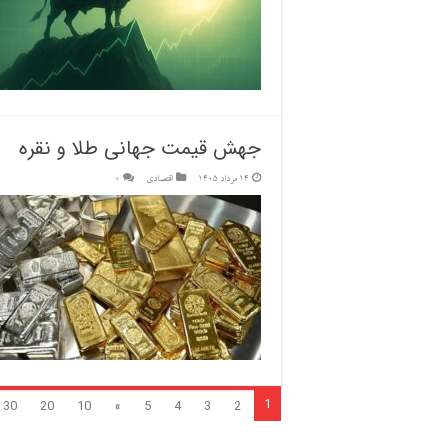
جهش قیمت جهانی طلا و نقره
14 مرداد 1405
اقتصادی
0
1
30
20
10
»
5
4
3
2