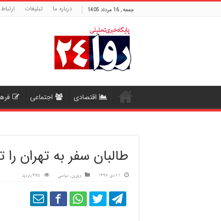
درباره ما
تبلیغات
ارتباط 
جمعه , 16 مرداد 1405
اقتصادی
اجتماعی
فره
طالبان سفر به تهران را ت
11 دی 1397
ویترین
,
سیاسی
465 بازدید