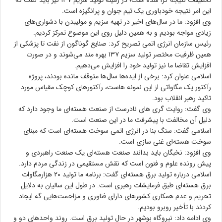
تحقیقات نتیجه گرا شده است؛ در زمینه تولید سزیم ۱۳۷ نیز باید گفت که
این امر نتیجه خودباوری یک تیم جوان و پرانگیزه است.
وی افزود: ما در سال‌های اخیر در تهیه سزیم و مولیبدن با دشواری‌های
زیادی مواجه بودیم و به همین دلیل روی این موضوع تمرکز کردیم.
رئیس سازمان انرژی اتمی تصریح کرد: صنایع گوناگون از نفت تا پزشکی از
همین ظرفیت مختصر تولید سزیم ۱۳۷ بهره مند می‌شوند و در صورت
افزایش تقاضا ما نیز تولید خود را افزایش می‌دهیم.
اسلامی عنوان کرد: برخی از ایده‌ها سال‌ها متوقف مانده بودند، پروژه
رآکتور یک مگاواتی از این نمونه هاست، رآکتورهای کوچک مقیاس مورد
تاکید رهبر انقلاب بود.
وی گفت: روایت گری های نادرست از صنعت هسته‌ای ما وجود دارد که
دلیل آن مخالفت با پیشرفت ما در این صنعت است.
اسلامی گفت: سنگ بنا در انرژی اتمی سوخت هسته‌ای است که مبنای
سوخت هسته‌ای غنی سازی است.
وی افزود: نخبگان باید بدانند صنعت هسته‌ای یک صنعت راهبردی و
پیش رونده علوم و فنون است که نقش مستقیمی در زندگی مردم دارد.
اسلامی درباره تولید برق هسته‌ای گفت: برنامه ما تولید ۲۰ هزارمگاوات
برق هسته‌ای طبق فرمایشات رهبری است. در طول این سالیان به دلایل
تحریم و عدم همکاری کشورهای دارای فناوری و مزاحمت‌هایی گه ایجاد
کردند با تأخیر روبرو بودیم.
وی ادامه داد: نیروگاه بوشهر در حال تولید برق است. روند واحدهای دو و