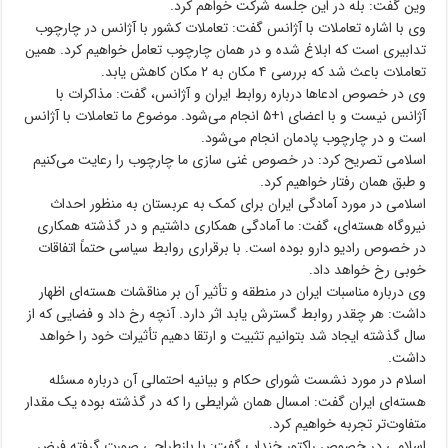
وین گفت: بله در این جلسه شرکت خواهم کرد.
وی با اشاره تعاملات با آژانس گفت: تعاملات کشور با آژانس در چارچوب
تدابیری است که ابلاغ شده و در همان چارچوب تعامل خواهیم کرد. همین
تعاملات باعث شد که بررسی ۴ مکان به ۲ مکان کاهش یابد.
وی در خصوص ادعاها درباره روابط ایران و آژانس، گفت: مذاکرات با
آژانس نیست و با اعضای ۱+۵ انجام می‌شود. موضوع ما تعاملات با آژانس
است و در چارچوب پادمان انجام می‌شود.
اسلامی تصریح کرد: در خصوص غنی سازی ما چارچوب را رعایت می‌کنیم
و طبق همان رفتار خواهیم کرد.
اسلامی در مورد آمادگی ایران برای کمک به عربستان به منظور احداث
نیروگاه هسته‌ای، گفت: ما آمادگی همکاری داشتیم و در گذشته همکاری
در خصوص رادیو دارو بوده است. با برقراری روابط سیاسی حتماً اتفاقات
خوبی رخ خواهد داد.
وی درباره مناسبات ایران در منطقه و تأثیر آن بر مناقشات هسته‌ای اظهار
داشت: هر چقدر روابط گسترش یابد اثر دارد. آنچه رخ داد و فضایی که از
سال گذشته ایجاد شد بتوانیم تثبیت و ارتقا دهیم تأثیرات خود را خواهد
داشت.
اسلام در مورد نشست شورای حکام و بیانیه احتمالی آن درباره مسئله
هسته‌ای ایران گفت: امسال همان شرایطی را که در گذشته بوده یک مقدار
متفاوت‌تر تجربه خواهیم کرد.
اسلامی در خصوص راکتور خنداب گفت: با بازطراحی صورت گرفته فرض