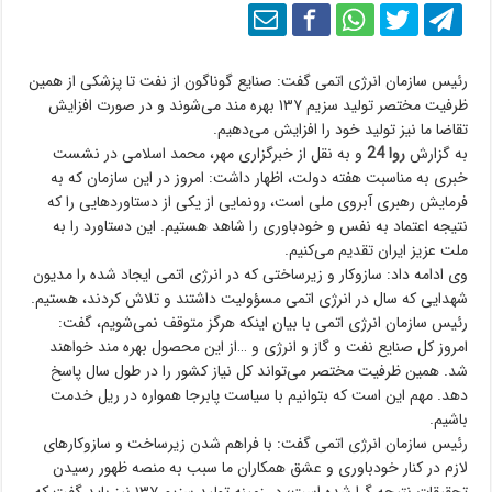
رئیس سازمان انرژی اتمی گفت: صنایع گوناگون از نفت تا پزشکی از همین
ظرفیت مختصر تولید سزیم ۱۳۷ بهره مند می‌شوند و در صورت افزایش
تقاضا ما نیز تولید خود را افزایش می‌دهیم.
به گزارش
روا 24
و به نقل از خبرگزاری مهر، محمد اسلامی در نشست
خبری به مناسبت هفته دولت، اظهار داشت: امروز در این سازمان که به
فرمایش رهبری آبروی ملی است، رونمایی از یکی از دستاوردهایی را که
نتیجه اعتماد به نفس و خودباوری را شاهد هستیم. این دستاورد را به
ملت عزیز ایران تقدیم می‌کنیم.
وی ادامه داد: سازوکار و زیرساختی که در انرژی اتمی ایجاد شده را مدیون
شهدایی که سال در انرژی اتمی مسؤولیت داشتند و تلاش کردند، هستیم.
رئیس سازمان انرژی اتمی با بیان اینکه هرگز متوقف نمی‌شویم، گفت:
امروز کل صنایع نفت و گاز و انرژی و …از این محصول بهره مند خواهند
شد. همین ظرفیت مختصر می‌تواند کل نیاز کشور را در طول سال پاسخ
دهد. مهم این است که بتوانیم با سیاست پابرجا همواره در ریل خدمت
باشیم.
رئیس سازمان انرژی اتمی گفت: با فراهم شدن زیرساخت و سازوکارهای
لازم در کنار خودباوری و عشق همکاران ما سبب به منصه ظهور رسیدن