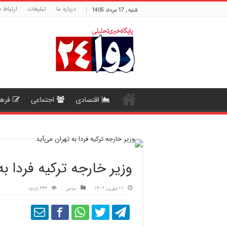
درباره ما
تبلیغات
ارتباط ب
شنبه , 17 مرداد 1405
اقتصادی
اجتماعی
فره
وزیر خارجه ترکیه فردا به
11 شهریور 1402
سیاسی
243 بازدید