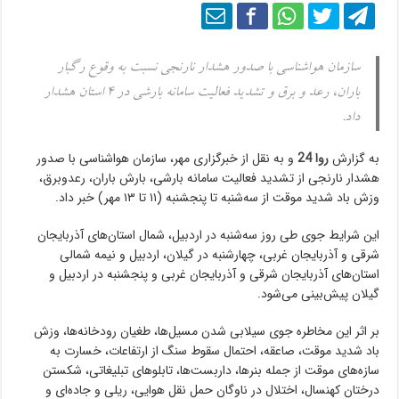
سازمان هواشناسی با صدور هشدار نارنجی نسبت به وقوع رگبار
باران، رعد و برق و تشدید فعالیت سامانه بارشی در ۴ استان هشدار
داد.
به گزارش
روا 24
و به نقل از خبرگزاری مهر، سازمان هواشناسی با صدور
هشدار نارنجی از تشدید فعالیت سامانه بارشی، بارش باران، رعدوبرق،
وزش باد شدید موقت از سه‌شنبه تا پنجشنبه (۱۱ تا ۱۳ مهر) خبر داد.
این شرایط جوی طی روز سه‌شنبه در اردبیل، شمال استان‌های آذربایجان
شرقی و آذربایجان غربی، چهارشنبه در گیلان، اردبیل و نیمه شمالی
استان‌های آذربایجان شرقی و آذربایجان غربی و پنجشنبه در اردبیل و
گیلان پیش‌بینی می‌شود.
بر اثر این مخاطره جوی سیلابی شدن مسیل‌ها، طغیان رودخانه‌ها، وزش
باد شدید موقت، صاعقه، احتمال سقوط سنگ از ارتفاعات، خسارت به
سازه‌های موقت از جمله بنرها، داربست‌ها، تابلوهای تبلیغاتی، شکستن
درختان کهنسال، اختلال در ناوگان حمل نقل هوایی، ریلی و جاده‌ای و