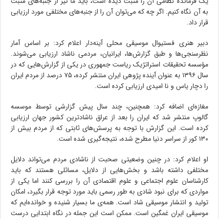
یک فرمانده نظامی آن را مثبت دیده است، باید ما نیز از جنبه‌های مثبت
به آن نگاه کنیم. اگر چه که می‌توان آن را از جنبه‌های مختلفی مورد ارزیابی
قرار داد.
دبیر هنری فستیوال موسیقی محلی آینه‌دار اعلام کرد: بر اساس آمار
نظرسنجی‌ها و طبق گزارش‌ها، ایرانیان، مردمی ناشاد ارزیابی می‌شوند.
مؤسسه تحقیقات استراتژیک ریاست جمهوری در یکی از گزارش‌هایی که در
سال ۱۳۹۶ به عنوان آینده پژوهی ایران منتشر کرده، ۷۵ درصد از مردم ایران
را دچار یاس و نا امیدی ارزیابی کرده است.
مغازه‌ای اضافه کرد: همچنین، چند سال پیش گزارشی توسط موسسه
گالوپ منتشر شد که ایران را بعد از عراق ناشادترین کشور جهان ارزیابی
کرده است. این گزارش با توجه به پرسش‌های ثابتی که از مردم بیش از
۱۳۰ کور از سراسر دنیا مطرح شده، نتیجه‌گیری شده است.
او اعلام کرد: در چنین وضعیتی صحبت از ناشادی مردم می‌تواند دلایل
مختلفی داشته باشد و بخش‌هایی از دلایل، مسائلی هستند که باید
کارشناسان علوم اجتماعی و علوم اقتصادی آن را بررسی کنند اما یکی از
مواردی که برای نبود شادی به طور رسمی باید مورد توجه قرار بگیرد، امکان
تولید و انتشار موسیقی شاد است. همه‌ی ما بسیار شنیده و خوانده‌ایم که
موسیقی ایران غمگین است. ممکن است این جمله در نگاه ابتدایی درست