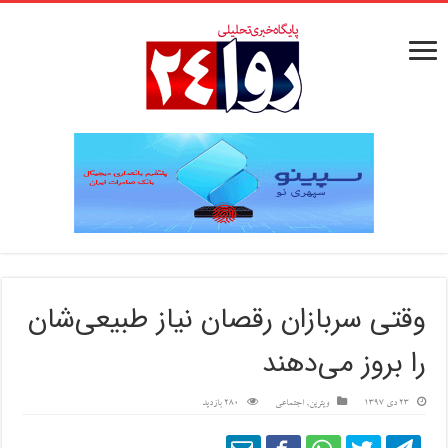
وقتی سربازان رقصان نیاز طبیعی‌شان
را بروز می‌دهند
23 دی 1397
ویترین
,
اجتماعی
280 بازدید