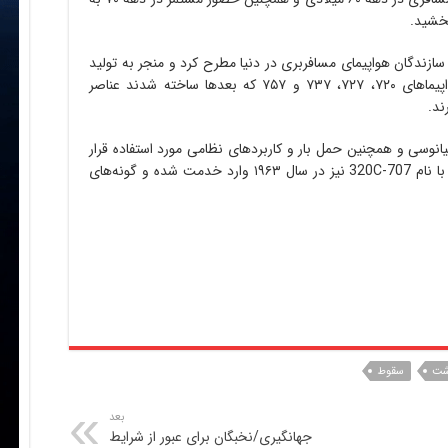
ن سازندگان هواپیمای مسافربری در دنیا مطرح کرد و منجر به تولید
مجموعهٔ جت‌های تجاری با اسم 7X7 شد. هواپیماهای ۷۲۰، ۷۲۷، ۷۳۷ و ۷۵۷ که بعدها ساخته شدند عناصر
 اقیانوسی و همچنین حمل بار و کاربردهای نظامی مورد استفاده قرار
گرفته‌است. یک گونهٔ قابل تبدیل مسافری-باری با نام 707-320C نیز در سال ۱۹۶۳ وارد خدمت شده و گونه‌های
شت
سقوط
بعد
جهانگیری/نخبگان برای عبور از شرایط