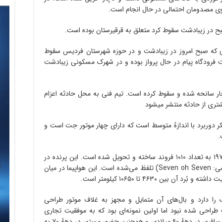
ی مصدومان احتمالی در حال انجام است.
صبح در زیبادشت سقوط کرد متعلق به قرقیرستان بوده است.
مایی که صبح امروز در زیبادشت و در حوزه شهرستان فردیس سقوط
 فرودگاه پیام در حال پرواز بوده و در شهرک مسکونی زیبادشت
10 مسافر بوده که دچار سانحه شده و سقوط کرده است. تیم فنی به محل حادثه اعزام
تری از حادثه منتشر میشود
یک‌پیکر دوربرد با اندازهٔ متوسط است که دارای چهار موتور جت است و
.
از این هواپیما در فاصلهٔ بین سال‌های ۱۹۵۸ تا ۱۹۷۹ به تعداد ۱۰۱۰ فروند ساخته و تحویل شده‌ است. این پرنده در
نزد عموم به صورت هفت صفر هفت (به انگلیسی: Seven oh Seven) تلفظ می‌شده‌ است. این هواپیما در میان
 را دارد و بال‌های آن متمایل و مجهز به غلاف موتور طراحی
ربری جت طراحی شده نبود اما اولین نمونه‌ای بود که به موفقیت تجاری
دست یافت. تسلط کامل بر حمل و نقل هوائی مسافری در دههٔ ۶۰ میلادی و همچنین حضور مستمر در دههٔ ۷۰ به