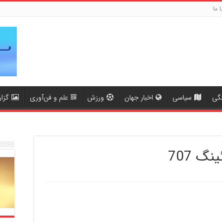
ا ما
گی
سیاسی
اخبار جهان
ورزش
علم و فن‌آوری
گزا
گ 707