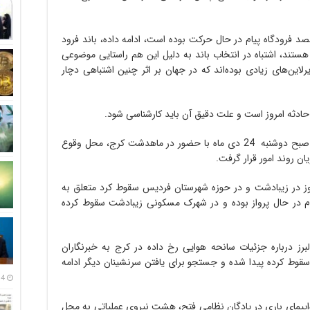
مقصد فرودگاه پیام در حال حرکت بوده است، ادامه داده، باند فرود
ا هستند، اشتباه در انتخاب باند به دلیل این هم راستایی موضوعی
لاین‌های زیادی بوده‌اند که در جهان بر اثر چنین اشتباهی دچار
حادثه امروز است و علت دقیق آن باید کارشناسی شود.
به گزارش روا24، عزیزاله شهبازی، استاندار البرز صبح دوشنبه 24 دی ماه با حضور در ماهدشت کرج، محل وقوع
ن روند امور قرار گرفت.
وز در زیبادشت و در حوزه شهرستان فردیس سقوط کرد متعلق به
م در حال پرواز بوده و در شهرک مسکونی زیبادشت سقوط کرده
رز درباره جزئیات سانحه هوایی رخ داده در کرج به خبرنگاران
سقوط کرده پیدا شده و جستجو برای یافتن سرنشینان دیگر ادامه
14 مرداد
اپیمای باری در پادگان نظامی فتح، هشت نیروی عملیاتی به محل