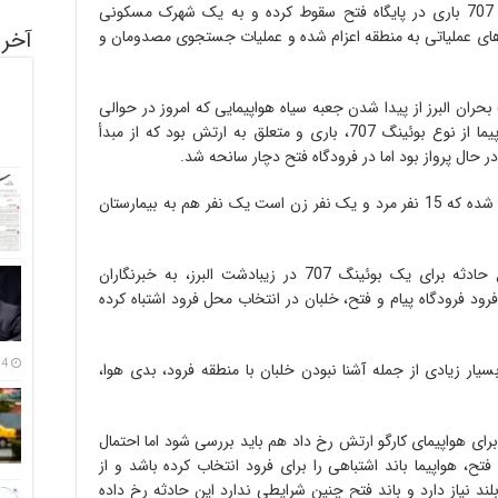
ساعاتی پیش خبر رسیده که هواپیمای بوئینگ 707 باری در پایگاه فتح سقوط کرده و به یک شهرک مسکونی
آخری
 های عملیاتی به منطقه اعزام شده و عملیات جستجوی مصدومان و
 مدیریت بحران البرز از پیدا شدن جعبه سیاه هواپیمایی که امروز در حوالی
کرج دچار سانحه شد خبر داد و گفته، این هواپیما از نوع بوئینگ 707، باری و متعلق به ارتش بود که از مبدأ
ر حال پرواز بود اما در فرودگاه فتح دچار سانحه شد.
طبق آخرین اخبار 16 جنازه از محل سقوط خارج شده که 15 نفر مرد و یک نفر زن است یک نفر هم به بیمارستان
سعید عابدین‌پور، یک خلبان با اشاره به وقوع حادثه برای یک بوئینگ 707 در زیبادشت البرز، به خبرنگاران
فرود فرودگاه پیام و فتح، خلبان در انتخاب محل فرود اشتباه کرده
14 مرداد
ار زیادی از جمله آشنا نبودن خلبان با منطقه فرود، بدی هوا،
 برای هواپیمای کارگو ارتش رخ داد هم باید بررسی شود اما احتمال
فتح، هواپیما باند اشتباهی را برای فرود انتخاب کرده باشد و از
ود به یک باند بلند نیاز دارد و باند فتح چنین شرایطی ندارد این حادثه رخ داده