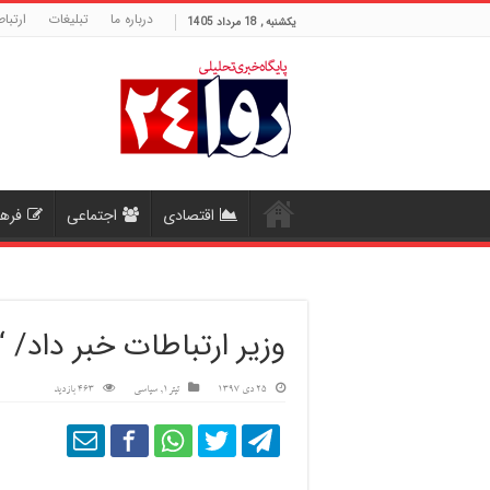
درباره ما
تبلیغات
ارتباط
یکشنبه , 18 مرداد 1405
اقتصادی
اجتماعی
فره
وزیر ارتباطات خبر داد/ “
25 دی 1397
تیتر1
,
سیاسی
463 بازدید