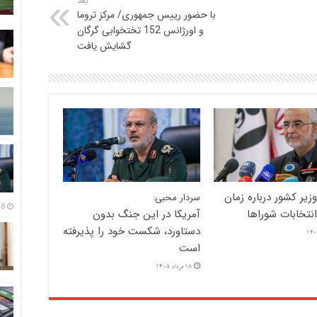
بعد
با حضور رییس جمهوری/ مرکز تروما
و اورژانس 152 تختخوابی گرگان
گشایش یافت
یر کشور درباره زمان
سردار محبی:
18 مرداد
انتخابات شوراها
آمریکا در این جنگ بدون
دستاورد، شکست خود را پذیرفته
است
18 مرداد 1405