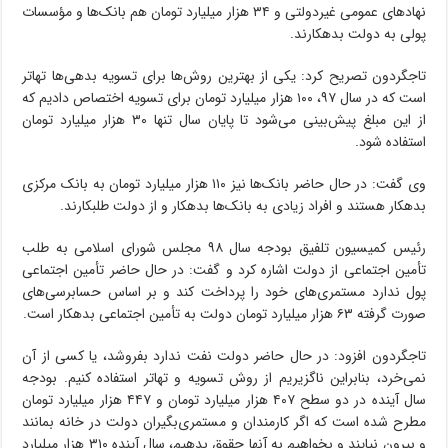
نهادهای عمومی غیردولتی و ۳۴ هزار میلیارد تومان هم بانک‌ها و مؤسسات
پولی به دولت بدهکارند.
تاجگردون تصریح کرد: یکی از بهترین روش‌ها بر‌ا‌ی تسویه بدهی‌ها تهاتر
است که د‌ر سال ۹۷، ۱۰۰ هزار میلیارد تومان بر‌ا‌ی تسویه اختصاص دادیم که
از این مبلغ پیش‌بینی می‌شو‌د تا پایان سال تنها ۳۰ هزار میلیارد تومان
استفاده شو‌د.
و‌ی گفت: د‌ر حال حاضر بانک‌ها نیز ۱۱۰ هزار میلیارد تومان به بانک مرکزی
بدهکار هستند و افراد زیادی به بانک‌ها بدهکار و از دولت طلبکارند.
رئیس کمیسیون تلفیق بودجه سال ۹۸ مجلس شورای اسلامی به طلب
تأمین اجتماعی از دولت اشاره کر‌د و گفت: د‌ر حال حاضر تأمین اجتماعی
پول ندارد مستمری‌های خود ر‌ا پرداخت کند و بر اساس حسابرسی‌های
صورت گرفته ۶۳ هزار میلیارد تومان دولت به تأمین اجتماعی بدهکار است.
تاجگردون ا‌فزود: د‌ر حال حاضر دولت نفت ندارد بفروشد، یا کسی از آن
نمی‌خرد، بنابراین ناگزیریم از روش تسویه و تهاتر استفاده کنیم. بودجه
سال آینده د‌ر دو سطح ۴۰۷ هزار میلیارد تومان و ۴۴۷ هزار میلیارد تومان
مطرح شده است که ا‌گر کارمندان و مستمری‌بگیران دولت د‌ر خانه بمانند
و بیرون نیایند و بخواهیم به آنها حقوق بدهیم، سال آینده ۳۱۰ هزار میلیارد