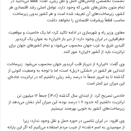
نشست تخصصی چالش‌های حمل و نقل ریلی، گفت: قطعاً می‌دانید در
تمام متون بخش‌های علمی که وجود دارد، عوامل اصلی رشد اقتصادی هر
کشور، زیرساخت‌های آن تعریف شده است و هر کشور بدون زیرساخت
مناسب قطعاً پیشرفت اقتصادی را نخواهد داشت.
معاون وزیر راه و شهرسازی در ادامه تاکید کرد؛ اما یک خاصیت و موقعیت
جغرافیایی در ایران وجود دارد؛ از دیر باز «ایران» به عنوان یک کریدور
کلیدی شرق به غرب جهان محسوب می‌شود؛ و تمام کشورهای جهان برای
ترانزیت باید از کشور «ایران» عبور کنند.
وی گفت: «ایران» از دیرباز قلب کریدور جهان محسوب می‌شود. زیرساخت
ابتدایی هر کشور در خشکی «ریل» است؛ اما با توجه به وضعیت کنونی از
گذشته تا به امروز جمعاً ۱۰ درصد رشد ریلی داشتیم که در ترانزیت جاده‌ای
این میزان نیز کمتر است.
خادمی تصریح کرد: از ابتدای سال گذشته (۱۴۰۱) جمعاً ۱۲ میلیون تن
ترانزیت داشتیم که حدود ۱.۷ درصد بوده؛ این میزان آمار نشان می‌دهد از
زیرساخت‌های کشور به خوبی بهره‌مند نیستیم.
وی افزود: در ایران تناسبی در حوزه حمل و نقل وجود ندارد؛ زیرا
از سوسیدی به اسم «نفت» از جیب مردم استفاده می‌کنیم که اگر این یارانه