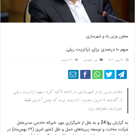
معاون وزیر راه و شهرسازی:
سهم ۱۰ درصدی برای ترانزیت ریلی
29 بهمن 1402
تیتر1
,
اقتصادی
202 بازدید
معاون وزیر راه و شهرسازی در ادامه تاکید کرد: سهم ترانزیت ریلی
از گذشته تا امروز حدود ۱۰درصد بوده که چنین آماری قطعا
خوشایند نخواهد بود.
به گزارش
روا 24
و به نقل از خبرگزاری مهر، خیراله خادمی مدیرعامل
شرکت ساخت و توسعه زیربناهای حمل و نقل کشور امروز (۲۹ بهمن‌ماه) در