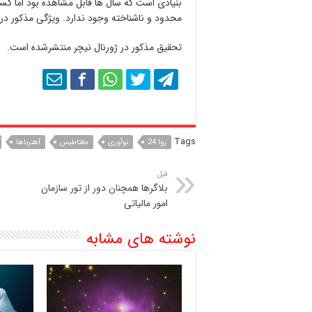
بنیادی است که سال ها قابل مشاهده بود اما کس
محدود و ناشناخته وجود ندارد. ویژگی مذکور در 
تحقیق مذکور در ژورنال نیچر منتشرشده است.
Tags
روا 24
نوآوری
مغناطیس
آهنرباها
قبل
بلاگرها همچنان دور از تور سازمان
امور مالیاتی
نوشته های مشابه