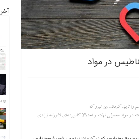
آخری
اطیس در مواد
14 مرداد
را تایید کردند. این نیرو که
»(altermagnetism) نام گرفته در مواد معمولی نهفته و احتمالا کاربردهای فناورانه زیادی
رین نوع مغناطیسم که در آهنرباها دیده می شود، فرومغناطیس