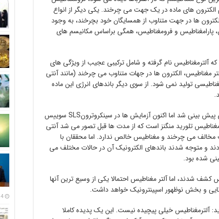
ام الکترون های ماده در یک جهت می چرخند. یکی دیگر از انواع
الکترون ها در جهت متناوب از همسایگان خود بچرخند، به وجود
س، پارامغناطیس و فرومغناطیس، همگی براساس مکانیسم های
ه آلترمغناطیس نام گرفته و شامل ترکیبی عجیب از ویژگی های
لتر مغناطیس، الکترون ها در جهات متناوب می چرخند (مانند آنتی
اطیسی تولید نمی شود. از سوی دیگر باندهای انرژی این ماده
.
آلتر مغناطیس نخستین بار در سال 2019 میلادی پیش بینی شد اما اکنون آزمایش ها در سینکروترونSLS سوییس
 مغناطیس تلورید منگنز است که از مدت ها قبل تصور می شد آنتی
 مخالف می چرخند و مغناطیس خالص ندارد. اما محققان با
کردند و متوجه شدند باندهای الکترونیک آن در حالات مختلف می
نی شده بود.
 کشف شدند، اما آلتر مغناطیس احتمالا یکی از وسیع ترین آنها
انایی و بخش نوظهور اسپینترونیک خواهد داشت.
14 مرداد
 آلترمغناطیس خیلی پیچیده نیست. این یک پدیده کاملا