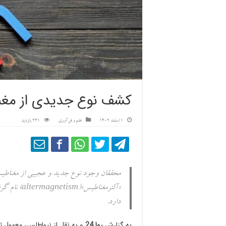
کشف نوع جدیدی از مغن
1 اسفند 1402
علم و فن‌آوری
231 بازدید
محققان وجود نوع جدید و عجیبی از مغناطیسم 
«آلترمغناطیس
دارد.
به گزارش
روا 24
و به نقل از نیواطلس، معمول ت