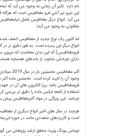
نام دارد. تاثیر آن زمانی به وجود می آید که تم
این نیرو نیز آنتی فرو مغناطیس است که هرگاه 
می آید. انواع دیگر مغناطیس شامل دیامغناطی
متفاوتی به وجود می آیند.
اما اکنون یک نوع جدید از مغناطیس کشف شده ک
انواع دیگر این پدیده است. به طور دقیق تر در آ
فرومغناطیس) که این بدان معناست که نیروی مغن
دارای چرخش متناوب از باندهای همسایه هستند
وجود آن را تایید کرده است. نخستین ماده آلتر
فرومغناطیس باشد زیرا الکترون های آن در جهت
استفاده از اشعه ایکس ماده را دقیق تر بررسی 
چرخند. این ویژگی در مواد آلترمغناطیس پیش بی
هرچند در سال های اخیر انواع دیگری از مغناطیس
است و کاربردهای متعددی مانند در حوزه ابررس
توماس یونگ ویرث محقق ارشد پژوهش می گوید: