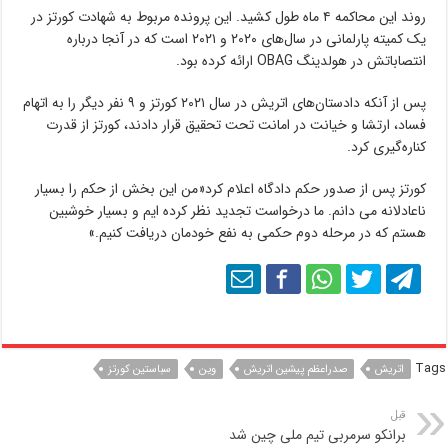
روند این محاکمه ۴ ماه طول کشید. این پرونده مربوط به شهادت کورتز در
یک کمیته پارلمانی در سال‌های ۲۰۲۰ و ۲۰۲۱ است که در آنجا درباره
انتصاباتش در هولدینگ OBAG ارائه کرده بود.
پس از آنکه دادستان‌های اتریش در سال ۲۰۲۱ کورتز و ۹ نفر دیگر را به اتهام
فساد، ارتشا و خیانت در امانت تحت تحقیق قرار دادند، کورتز از قدرت
کناره‌گیری کرد.
کورتز پس از صدور حکم دادگاه اعلام کرد«من این بخش از حکم را بسیار
ناعادلانه می دانم. ما درخواست تجدید نظر کرده ایم و بسیار خوشبین
هستم که در مرحله دوم حکمی به نفع خودمان دریافت کنیم.»
Tags
اتریش
صدراعظم پیشین اتریش
وین
سباستین کورتز
قبل
برانکو سرمربی تیم ملی چین شد