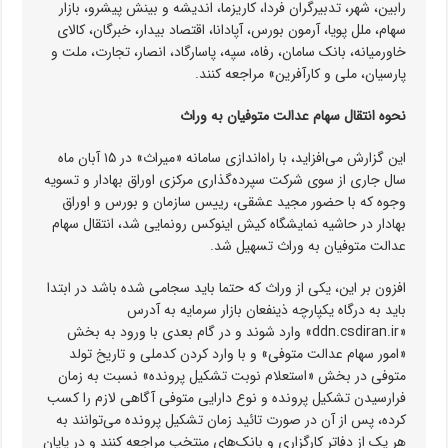
رابین، شهر، تدبیرگران فردا، کاریزما، اندیشه و بینش پیشرو، بازار
سهام، ملل پویا، آرمون بورس، آپادانا، اقتصاد بیدار، خبرگان، کالای
خاورمیانه، بانک سامان، رفاه، سپه، پاسارگاد، انصار، تجارت، ملت و
پارسیان، ملی و کارآفرین» مراجعه کنند.
نحوه انتقال سهام عدالت متوفیان به وراث
این گزارش می‌افزاید، با راه‌اندازی سامانه «میراث» در ۱۵ آبان ماه
سال جاری از سوی شرکت سپرده‌گذاری مرکزی اوراق بهادار و تسویه
وجوه که با حضور مجید عشقی، رییس سازمان و بورس و اوراق
بهادار در حاشیه نمایشگاه کیش اینوکس رونمایی شد، انتقال سهام
عدالت متوفیان به وراث تسهیل شد.
افزون بر این، یکی از وراث که حتما باید سجامی شده باشد در ابتدا
باید به درگاه یکپارچه ذینفعان بازار سرمایه به آدرس
«ddn.csdiran.ir» وارد شوند و در گام بعدی با ورود به بخش
«امور سهام عدالت متوفی» و با وارد کردن کدملی و تاریخ تولد
متوفی در بخش «استعلام نوبت تشکیل پرونده» نسبت به زمان
فرارسیدن تشکیل پرونده و نوع دارایی متوفی آگاهی لازم را کسب
کرده، پس از آن در صورت تائید زمان تشکیل پرونده می‌توانند به
هر یک از دفاتر کارگزاری و بانک‌های منتخب مراجعه کنند و در پایان