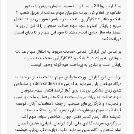
به گزارش
روا 24
و به نقل از تسنیم، سازمان بورس با صدور
اطلاعیه‌ای اعلام کرد: وراث متوفیان سهام عدالت از طریق شعب ۴
بانک و دفاتر ۴۴ کارگزاری منتخب در سراسر کشور می توانند انتقال
سریع و رایگان اصل و سود سهام عدالت متوفیان را تا قبل از روز ۱۰
اسفند ماه سال جاری انجام دهند تا سود این سهام را تا پایان امسال
دریافت کنند.
بر اساس این گزارش، تمامی خدمات مربوط به انتقال سهام عدالت
متوفیان به وراث در ۴ بانک و ۴۴ کارگزاری منتخب به صورت
رایگان است و نیازی به پرداخت هیچ‌گونه وجهی نیست.
بر اساس این گزارش، وراث متوفیان سهام عدالت بعد از مراجعه به
درگاه ذینفعان بازار سرمایه به آدرس «ddn.csdiran.ir» و مشخص
شدن زمان تشکیل پرونده برای آغاز فرایند انتقال سهام متوفیان
سهام عدالت به وراث می‌بایست به بانک‌های «ملی، ملت، پارسیان
و تجارت» و کارگزاری‌های منتخب از جمله «معاملات آرتان، توسعه
فردا، آتیه، سهام پژوهان، دانایان پارس، آبتین استاک، توسعه
اندیشه دانا، آرمان تدبیر نقش جهان، شاخص سهام، سهم آشنا،
ساوآفرین، سرمایه‌گذاری ملی، آراد ایرانیان، فارابی، هامرز، آسمان،
نماد شاهدان، آگاه، مبین سرمایه، مفید، نهایت نگر، پویان، هوشمند