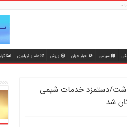
با ما
گی
سیاسی
اخبار جهان
ورزش
علم و فن‌آوری
گزا
داشت/دستمزد خدمات شیمی
گان شد