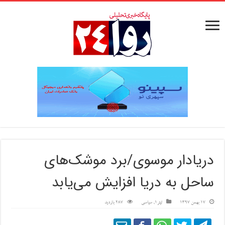
دريادار موسوی/برد موشک‌های
ساحل به دريا افزايش می‌يابد
17 بهمن 1397
تیتر1
,
سیاسی
287 بازدید