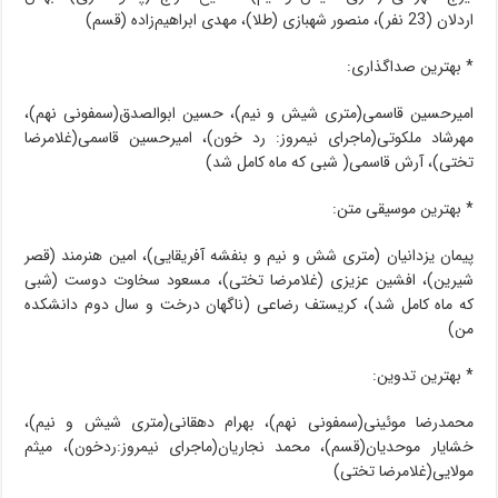
اردلان (23 نفر)، منصور شهبازی (طلا)، مهدی ابراهیم‌زاده (قسم)
* بهترین صداگذاری:
امیرحسین قاسمی(متری شیش و نیم)، حسین ابوالصدق(سمفونی نهم)،
مهرشاد ملکوتی(ماجرای نیمروز: رد خون)، امیرحسین قاسمی(غلامرضا
تختی)، آرش قاسمی( شبی که ماه کامل شد)
* بهترین موسیقی متن:
پیمان یزدانیان (متری شش و نیم و بنفشه آفریقایی)، امین هنرمند (قصر
شیرین)، افشین عزیزی (غلامرضا تختی)، مسعود سخاوت دوست (شبی
که ماه کامل شد)، کریستف رضاعی (ناگهان درخت و سال دوم دانشکده
من)
* بهترین تدوین:
محمدرضا موئینی(سمفونی نهم)، بهرام دهقانی(متری شیش و نیم)،
خشایار موحدیان(قسم)، محمد نجاریان(ماجرای نیمروز:ردخون)، میثم
مولایی(غلامرضا تختی)