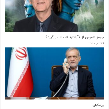
جیمز کامرون از «آواتار» فاصله می‌گیرد؟
14 مرداد 1405
پزشکیان: