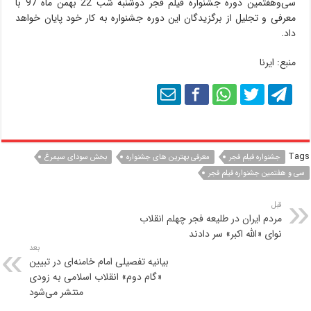
سی‌وهفتمین دوره جشنواره فیلم فجر دوشنبه شب 22 بهمن ماه 97 با
معرفی و تجلیل از برگزیدگان این دوره جشنواره به کار خود پایان خواهد
داد.
منبع: ایرنا
Tags
جشنواره فیلم فجر
معرفی بهترین های جشنواره
بخش سودای سیمرغ
سی و هفتمین جشنواره فیلم فجر
قبل
مردم ایران در طلیعه فجر چهلم انقلاب
نوای «الله اکبر» سر دادند
بعد
بیانیه تفصیلی امام خامنه‌ای در تبیین
«گام دوم» انقلاب اسلامی به زودی
منتشر می‌شود