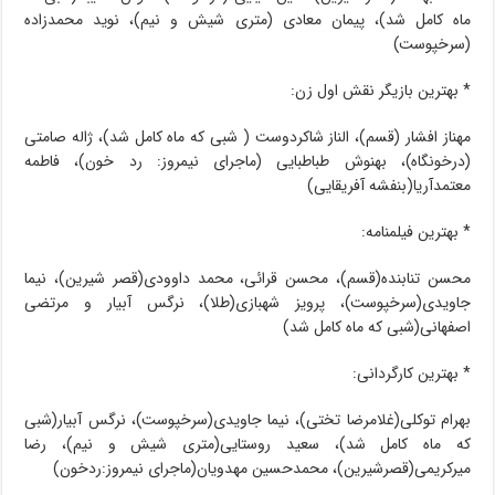
ماه کامل شد)، پیمان معادی (متری شیش و نیم)، نوید محمدزاده
(سرخپوست)
* بهترین بازیگر نقش اول زن:
مهناز افشار (قسم)، الناز شاکردوست ( شبی که ماه کامل شد)، ژاله صامتی
(درخونگاه)، بهنوش طباطبایی (ماجرای نیمروز: رد خون)، فاطمه
معتمدآریا(بنفشه آفریقایی)
* بهترین فیلمنامه:
محسن تنابنده(قسم)، محسن قرائی، محمد داوودی(قصر شیرین)، نیما
جاویدی(سرخپوست)، پرویز شهبازی(طلا)، نرگس آبیار و مرتضی
اصفهانی(شبی که ماه کامل شد)
* بهترین کارگردانی:
بهرام توکلی(غلامرضا تختی)، نیما جاویدی(سرخپوست)، نرگس آبیار(شبی
که ماه کامل شد)، سعید روستایی(متری شیش و نیم)، رضا
میرکریمی(قصرشیرین)، محمدحسین مهدویان(ماجرای نیمروز:ردخون)