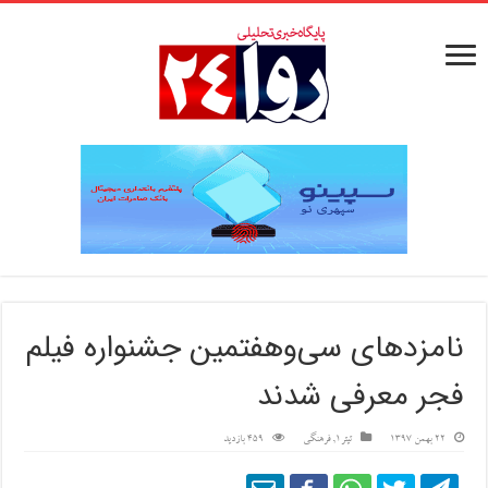
نامزدهای سی‌وهفتمین جشنواره فیلم
فجر معرفی شدند
22 بهمن 1397
تیتر1
,
فرهنگی
459 بازدید