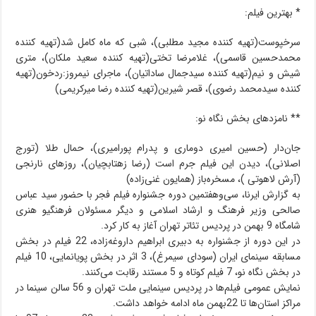
* بهترین فیلم:
سرخپوست(تهیه کننده مجید مطلبی)، شبی که ماه کامل شد(تهیه کننده
محمدحسین قاسمی)، غلامرضا تختی(تهیه کننده سعید ملکان)، متری
شیش و نیم(تهیه کننده سیدجمال ساداتیان)، ماجرای نیمروز:ردخون(تهیه
کننده سیدمحمد رضوی)، قصر شیرین(تهیه کننده رضا میرکریمی)
** نامزدهای بخش نگاه نو:
جان‌دار (حسین امیری دوماری و پدرام پورامیری)، حمال طلا (تورج
اصلانی)، دیدن این فیلم جرم است (رضا زهتابچیان)، روزهای نارنجی
(آرش لاهوتی )، مسخره‌باز (همایون غنی‌زاده)
به گزارش ایرنا، سی‌وهفتمین دوره جشنواره فیلم فجر با حضور سید عباس
صالحی وزیر فرهنگ و ارشاد اسلامی و دیگر مسئولان فرهنگیو هنری
شامگاه 9 بهمن در پردیس تئاتر تهران آغاز به کار کرد.
در این دوره از جشنواره به دبیری ابراهیم داروغه‌زاده‌، 22 فیلم در بخش
مسابقه سینمای ایران (سودای سیمرغ)، 3 اثر در بخش پویانمایی، 10 فیلم
در بخش نگاه نو، 7 فیلم کوتاه و 5 مستند رقابت می‌کنند.
نمایش عمومی فیلم‌ها در پردیس سینمایی ملت تهران و 56 سالن سینما در
مراکز استان‌ها تا 22بهمن ماه ادامه خواهد داشت.