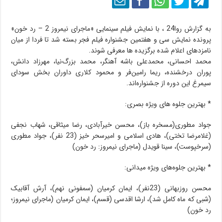
به گزارش روا24 ، با نمایش فیلم سینمایی «ماجرای نیمروز 2 – رد خون»
پرونده نمایش سی و هفتمین جشنواره فیلم فجر بسته شد تا فردا از میان
نامزدهای اعلام شده برگزیده ها معرفی شوند.
محمد احسانی، محمدعلی باشه آهنگر، محمد بزرگ‌نیا، مهرزاد دانش،
پوران درخشنده، ریما رامین‌فر و محمود کلاری داوران بخش سودای
سیمرغ این دوره از جشنواره‌اند.
* بهترین جلوه های ویژه بصری:
جواد مطوری(مسخره باز)، محسن خیرآبادی، رضا میثاقی، شهاب نجفی
(غلامرضا تختی)، هادی اسلامی و امیرسحر خیز (23 نفر)، جواد مطوری
(سرخپوست)، سینا قویدل (ماجرای نیمروز: رد خون)
* بهترین جلوه‌های ویژه میدانی:
محسن روزبهانی (23نفر)، ایمان کرمیان (سمفونی نهم)، آرش آقابیک
(شبی که ماه کامل شد)، ارشا اقدسی (قسم)، ایمان کرمیان (ماجرای نیمروز؛
رد خون)