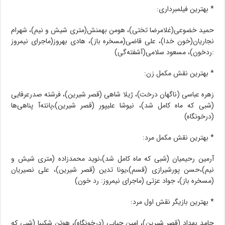
* بهترین فیلمبرداری:
حمید خضوعی(غلامرضا تختی)، هومن بهمنش(متری شیش و نیم)، شهرام
نجاریان(خون خدا)، علی قاضی(مسخره باز)، هادی بهروز(ماجرای نیمروز
:ردخون)، مسعود سلامی(آشفته‌گی)
* بهترین نقش مکمل زن:
زهره عباسی (ناگهان درخت)، ژیلا شاهی (قصر شیرین)، فرشته صدرعرفایی
(شبی که ماه کامل شد)، نیوشا علیپور (قصر شیرین)،پانته‌آ پناهی‌ها
(درخونگاه)
* بهترین نقش مکمل مرد:
آرمین رحیمیان (شبی که ماه کامل شد)،نوید محمدزاده (متری شیش و
نیم)،حسن پورشیرازی (قسم)،یونا تدین (قصر شیرین)، علی نصیریان
(مسخره باز)، جواد عزتی (ماجرای نیمروز: رد خون)
* بهترین بازیگر نقش اول مرد:
حامد بهداد (قصر شیرین)، امین حیایی (درخونگاه)، هوتن شکیبا (شبی که