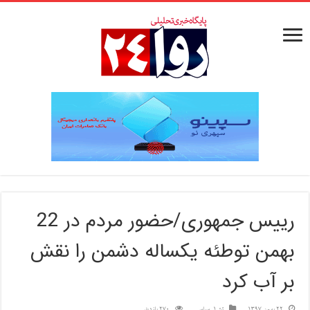
رییس جمهوری/حضور مردم در 22
بهمن توطئه یکساله دشمن را نقش
بر آب کرد
22 بهمن 1397
تیتر1
,
سیاسی
270 بازدید