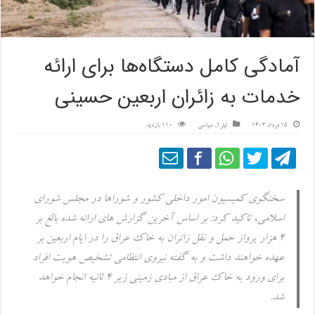
آمادگی کامل دستگاه‌ها برای ارائه
خدمات به زائران اربعین حسینی
15 مرداد 1403
تیتر1
,
سیاسی
110 بازدید
سخنگوی کمیسیون امور داخلی کشور و شوراها در مجلس شورای
اسلامی، تاکید کرد: بر اساس آخرین گزارش های ارائه شده بالغ بر
۴ هزار پرواز حمل و نقل زائران به خاک عراق را در ایام اربعین بر
عهده خواهند داشت و به گفته نیروی انتظامی تشخیص هویت افراد
برای ورود به خاک عراق از مبادی زمینی زیر ۴ ثانیه انجام خواهد
شد.