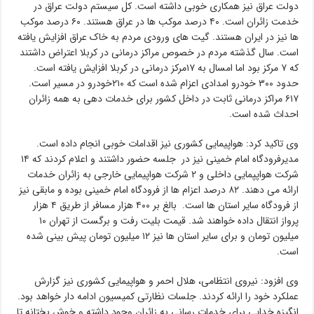
دولت عراق نیز همکاری خوبی داشته است. کل سیستم دولت عراق در
خدمت زائران است. ۴۰ درصد موکب ها در عراق هستند. ۶۰ درصد موکب
ها نیز در ایران هستند. گیت های ورودی مردم به خاک عراق افزایش یافته
است. سال گذشته مردم در خصوص مراکز درمانی در کربلا اعتراض داشتند
که ۷ مرکز بود اما امسال به ۱۷مرکز درمانی در کربلا افزایش یافته است.
حدود ۳۰۰ خودرو امدادی اعزام شده است که ۲۱۰خودرو در مسیر است.
۶۱۷ مراکز درمانی ثابت در داخل کشور برای خدمات دهی به همه زائران
احداث شده است.
وی تاکید کرد: هواپیمایی کشوری نیز اقدامات خوبی انجام داده است.
مدیرفرودگاه امام خمینی نیز در جلسه حضور داشتند و اعلام کردند که ۱۴
شرکت هواپپمایی داخلی و ۲ شرکت هواپیمایی خارجی به زائران خدمات
ارائه می دهند. ۸۲ درصد اعزام ها از فرودگاه امام خمینی بوده و مابقی نیز
از فرودگاه سایر استان ها است. بالغ بر ۴۰۰ هزار مسافر از طریق ۴ هزار
پرواز انتقال داده خواهند شد. قیمت بلیت رفت و برگست از تهران ۱۰
میلیون تومان و برای سایر استان ها نیز ۱۲ میلیون تومان پیش بینی شده
است.
وی افزود: نیروی انتظامی، هلال احمر و هواپیمایی کشوری نیز گزارش
عملکرد خود را ارائه کردند. جلسات نظارتی کمیسیون ادامه دار خواهد بود.
انگیزه خدایی برای خدمات رسانی به زائران وجود داشته و خوش بختانه تا