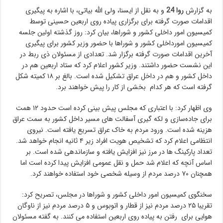
به گزارش
روا 24
و به نقل از ایسنا، ولی الله بیاتی، با اشاره به پیگیری
اقدامات صورت گرفته برای برگزاری پیاده روی اربعین حسینی توسط
کمیسیون امور داخلی کشور و شوراها، بیان کرد: روز گذشته اولین جلسه
کمیسیون امورداخلی کشور و شوراها با حضور وزیر کشور برای پیگیری
آخرین اقدامات صورت گرفته برگزار شد. تعدادی از مسئولان ذی ربط در
این نشست حضور داشتند. وزیر کشور اعلام کرد که ستاد اربعین هم در
داخل کشور و هم در داخل عراق تشکیل شده است. بالغ بر ۱۸ کمیته شکل
گرفته است که هر کدام بخشی از کار را پیش خواهند برد.
وی اظهار کرد: با اعتباری که مجلس پیش بینی کرده است حدود ۱۲ همت
برای جاده‌سازی و لکه گیری آسفالت های مسیر داخل کشور به سمت عراق
هزینه شده است. ورود مردم به خاک عراق تسریع یافته است. نیروی
انتظامی اعلام کرد که تشخیص هویت افراد زیر ۴ ثانیه انجام خواهد شد.
تعداد پارکینگ ها در مرز نیز افزایش یافته و سازماندهی شده است. بر
اساس آنچه که اعلام شد حمل و نقل عمومی افزایش پیدا کرده است اما
همچنان ۷۰ درصد مردم از وسیله شخصی خود استفاده خواهند کرد.
سخنگوی کمیسیون امور داخلی کشور و شوراها در مجلس، تصریح کرد:
تقریبا ۲۵ درصد مردم نیز از قطار و اتوبوس و ۵ درصد مردم نیز از ناوگان
هوایی برای رفتن به پیاده روی اربعین استفاده می کنند. به گفته مسئولان