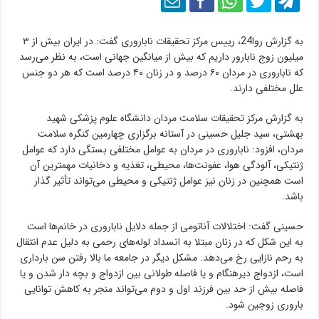
به گزارش روا24، رییس مرکز تحقیقات ناباروری گفت: در ایران بیش از ۳
میلیون زوج نابارور داریم که بیش از میانگین جهانی است، به نظر می‌رسد
که ناباروری در مردان ۶۰ درصد و در زنان ۴۰ درصد است که هر دو جنس
علل مختلفی دارند.
به گزارش مرکز تحقیقات سلامت مردان دانشگاه علوم پزشکی شهید
بهشتی، سید جلیل حسینی در آستانه برگزاری چهارمین کنگره سلامت
مردان، افزود: ناباروری در مردان به عوامل مختلفی بستگی دارد که عوامل
ژنتیکی، آلودگی هوا، عفونت‌ها، محیطی، تغذیه و دخانیات مهمترین آن
است همچنین در زنان نیز عوامل ژنتیکی و محیطی می‌تواند تأثیر گذار
باشد.
حسینی گفت: اختلالات آناتومی از جمله دلایل ناباروری در خانم‌ها است
به این شکل که در زنان مبتلا به انسداد لوله‌های رحمی به دلیل عدم انتقال
به رحم نازایی رخ می‌دهد. مشکل دیگر در جامعه ما بالا رفتن سن بارداری
است، ازدواج دیرهنگام و یا فاصله طولانی بین ازدواج و بچه دار شدن و یا
فاصله بیش از حد بین فرزند اول و دوم می‌تواند منجر به کاهش توانایی
باروری زوجین شود.