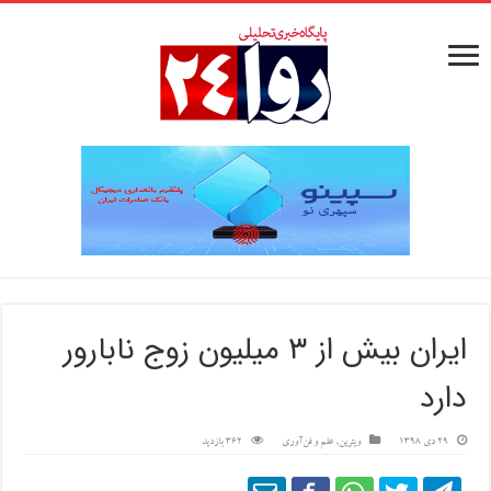
ایران بیش از ۳ میلیون زوج نابارور
دارد
29 دی 1398
ویترین
,
علم و فن‌آوری
362 بازدید