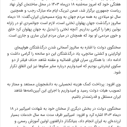
هفتگی خود که امروز سه‌شنبه ۱۸ دی‌ماه ۱۴۰۳ در محل ساختمان کوثر نهاد
ریاست جمهوری برگزار شد، ضمن تبریک ایام ماه مبارک رجب و همچنین
سال نو میلادی به همه مردم جهان به ویژه مسیحیان ایران،گفت: ۱۸ دیماه
سالروز درگذشت جهان پهلوان تختی است، لازم است جوانمردی او در زلزله
بوئین زهرا را گرامی بداریم. آنچه تختی را تبدیل به جهان پهلوان کرد خلق
و خوی مردمی او بود که همچنان در میان مردم ایران ساری و جاری است.
سخنگوی دولت با اشاره به سالروز آسمانی شدن درگذشتگان هواپیمای
اوکراینی و کشتی سانچی، یاد درگذشتگان این دو سانحه را گرامی داشت و
ادامه داد: با همکاری سران قوای قضائیه و مقننه شاهد حذف فیلتر از دو
سکوی اینترنتی بودیم که امیدواریم درباره سایر سکوها نیز این اتفاق تکرار
شود.
وی افزود: پرداخت کمک هزینه تحصیلی به دانشجویان مستعد و ممتاز به
تصویب هیات دولت رسید و امیدواریم با اجرای این آیین‌نامه‌ها شاهد
ایران مستقل و قدرتمندتر باشیم.
سخنگوی دولت در بخش دیگری از سخنان خود به شهادت امیرکبیر در ۱۸
دیماه ۱۴۰۳ اشاره کرد و افزود: امیرکبیر ظرف مدت سه سال خدمات بسیار
ارزنده‌ای به ایران انجام داد، بنیانگذار دارالفنون اولین آموزش رسمی و