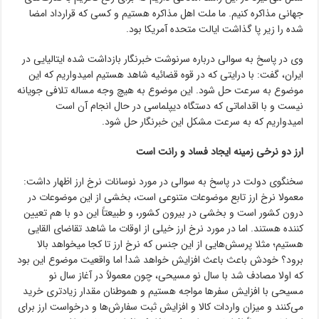
جهانی مذاکره کنیم. ما ملت اهل مذاکره هستیم و کسی که قرارداد امضا
شده را زیر پا گذاشت ایالت متحده آمریکا بود.
وی در پاسخ به سوالی درباره سرنوشت خبرنگار بازداشت شده ایتالیایی در
ایران، گفت: با درایتی که در قوه قضائیه شاهد هستیم امیدواریم که این
موضوع به سرعت حل شود. این موضوع به هیچ وجه مساله تلافی جویانه
نیست و با اقداماتی که دستگاه دیپلماسی در حال انجام آن است
امیدواریم که به سرعت مشکل این خبرنگار حل شود.
ارز دو نرخی زمینه ایجاد فساد و رانت است
سخنگوی دولت در پاسخ به سوالی در مورد نوسانات نرخ ارز اظهار داشت:
معمولا نرخ ارز تابع موضوعات متنوعی است، بخشی از این موضوعات در
درون کشور است و بخشی در بیرون کشور، و طبیعتاً این دو با هم تعیین
کننده هستند. اما در مورد نرخ ارز خیلی از اوقات ما شاهد تقاضای القایی
هستیم؛ مثلا پرسش‌هایی از این جنس که نرخ ارز تا کجا میخواهد بالا
برود؟ خودش باعث باعث افزایش خواهد شد! اما واقعیت موضوع این بود
که اولا مصادف شد با سال نو مسیحی، چون معمولاً در آغاز سال نو
مسیحی با افزایش سفرها مواجه هستیم و هموطنان مقدار زیادتری خرید
می‌کنند و میزان واردات کالا و افزایش ثبت سفارش‌ها و درخواست ارز برای