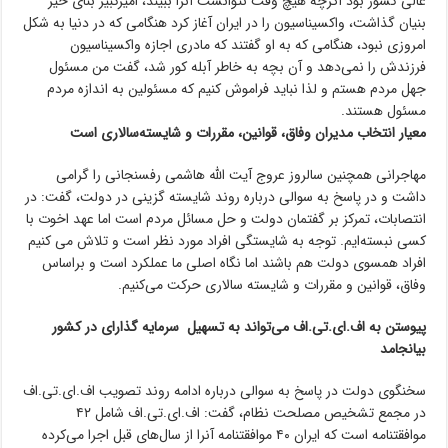
عالی کشور بود اگرچه هیچ وقت نتوانست آنرا ببیند، امیرکبیر بنای خیر
بنیان گذاشت، واکسیناسیون را در ایران آغاز کرد هنگامی که در دنیا به شکل
امروزی نبود، هنگامی که به او گفتند که مادری اجازه واکسیناسیون
فرزندش را نمی‌دهد و آن بچه به خاطر آبله کور شد، گفت من مسئول
جهل مردم هستم و لذا نباید فراموش کنیم که مسئولین به اندازه مردم
مسئول هستند.
معیار انتخاب مدیران وفاق، قوانین، مقررات و شایسته‌سالاری است
مهاجرانی همچنین سالروز عروج آیت الله هاشمی رفسنجانی را گرامی
داشت و در پاسخ به سوالی درباره روند شایسته گزینی در دولت، گفت: در
انتصابات، تمرکز بر گفتمان دولت و حل مسائل مردم است اما عهد اخوت با
کسی نبسته‌ایم. توجه به شایستگی افراد مورد نظر است و تلاش می کنیم
افراد همسوی دولت هم باشند اما نگاه اصلی ما عملکرد است و براساس
وفاق، قوانین و مقررات و شایسته سالاری حرکت می‌کنیم.
پیوستن به اف.ای.تی.اف می‌تواند به تسهیل سرمایه گذارای در کشور
بیانجامد
سخنگوی دولت در پاسخ به سوالی درباره ادامه روند تصویب اف.ای.تی.اف
در مجمع تشخیص مصلحت نظام، گفت: اف.ای.تی.اف شامل ۴۲
موافقتنامه است که ایران ۴۰ موافقتنامه آنرا از سال‌های قبل اجرا می‌کرده