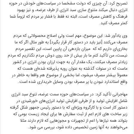
تصریح کرد: آن چیزی که دولت مشخصا در سیاست‌های خودش در حوزه
انرژی دنبال میکند متنوع سازی سبد انرژی از طرف عرضه، و نیز بهبود
فرهنگ و کاهش مصرف است، البته نه فقط با فشار بر مردم که لزوماً شما
کمتر مصرف کنید.
وی یادآور شد: این موضوع، مهم است ولی اصلاح محصولاتی که مردم
مصرف می‌کنند [نیز باید در دستور کار قرار بگیرد] به طور مثال اگر که ما
بخاری‌ای داریم که که میزان بازدهی آن پایین است، این تقصیر مردم
نیست، من تأکید کنم ما بار بیش از حد روی دوش مردم نگذاریم که مردم
زیادتر مصرف میکنند، یک مقدار آن به جهت ارزان بودن انرژی در کشور
ماست که در سنوات گذشته به عنوان رویه پذیرفته شده‌ای هست که
معمولاً بیشتر مصرف میشود، اما بخشی از موضوع هم واقعا به خاطر در
واقع استاندارد نبودن یا پر مصرف بودن وسایل خریداری شده است.
مهاجرانی تأکید کرد: در سیاست‌های حوزه سمت عرضه، تنوع سبد انرژی
شامل افزایش تولید و از طرفی افزایش تولید انرژی‌های خورشیدی در
دستور کار است و با کارگروه ویژه‌ای که با دستور رئیس جمهور شکل گرفته
زیر ساخت های لازم اعم از ثبت سفارش ها برای ایجاد زیست بومی که
بتواند همه نیازها را اعم از تجهیزات و مجوزهایی که لازم دارند مثلا
می‌خواهند به آنها زمین تخصیص داده شود، بررسی می شود.