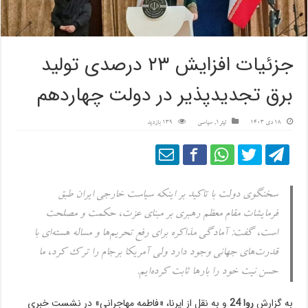
جزئیات افزایش ۲۳ درصدی تولید
برق تجدیدپذیر در دولت چهاردهم
18 دی 1403
تیتر1
,
سیاسی
139 بازدید
سخنگوی دولت با تاکید بر اینکه سیاست خارجی ایران طبق
فرمایشات مقام معظم رهبری بر مبنای عزت، حکمت و مصلحت
است، گفت: آمادگی مذاکره برای رفع تحریم‌ها و مساله هسته‌ای با
قدرت‌های جهانی وجود دارد ولی آمریکا برجام را ترک کرد، ما
حسن نیت خود را بارها ثابت کرده‌ایم.
به گزارش
روا 24
و به نقل از ایرنا، «فاطمه مهاجرانی» در نشست خبری