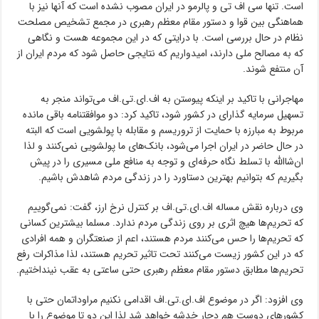
است. تنها سی اف تی و پالرمو در ایران مصوب نشده است که آنها نیز با
هماهنگی بین قوا و دستور مقام معظم رهبری در مجمع تشخیص مصلحت
نظام در حال بررسی است. با درایتی که در این مجموعه هست و نگاهی
که به مصالح ملی دارند، امیدواریم که نتایجی حاصل شود که مردم ایران از
آن منتفع شوند.
مهاجرانی با تاکید بر اینکه پیوستن به اف.ای.تی.اف می‌تواند منجر به
تسهیل سرمایه گذارای در کشور شود، تاکید کرد: دو موافقتنامه باقی مانده
مربوط به مبارزه با حمایت از تروریسم و مقابله با پولشویی است که البته
در حال حاضر در ایران اجرا می‌شود، بانک‌های ما پولشویی نمی‌کنند و لذا
ان‌شاالله با تسلط نگاه حرفه‌ای و توجه به منافع ملی مسیری را در پیش
بگیریم که بتوانیم بهترین دستاورد را در زندگی مردم شاهدش باشیم.
وی درباره نقش مساله اف.ای.تی.اف بر کنترل نرخ ارز، گفت: نمی‌گوییم
که تحریم‌ها هیچ اثری بر روی زندگی مردم ندارد. مسلما بیشترین کسانی
که تحریم‌ها را حس می‌کنند مردم هستند، اعم از صنعتگران و همه افرادی
که در این کشور زیست می‌کنند تحت تاثیر تحریم هستند، لذا مذاکرات رفع
تحریم‌ها مطابق دستور مقام معظم رهبری حتی ساعتی به عقب نینداختیم.
وی افزود: اگر در موضوع اف.ای.تی.اف اقدامی نکنیم مراوداتمان حتی با
کشورهای دوست هم دچار خدشه خواهد شد لذا این دو تا موضوع را با