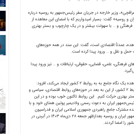
عراقچی»، وزیر خارجه در جریان سفر رئیس‌جمهور به روسیه درباره
 و روسیه» گفت: بسیار امیدواریم که با امضای این معاهده از
ی فرهنگی و … با سهولت بیشتر و در یک چارچوب و بستر بهتری
عاهده، عمدتاً اقتصادی است، گفت: این سند در همه حوزه‌های
مل و نقل و … ورود پیدا کرده است.
های فرهنگی، علمی، قضایی، حقوقی، ارتباطات و … نیز ورود پیدا
رئیس دستگاه دیپلماسی با تاکید بر اینکه این معاهده یک نگاه جامع به به روابط ۲ کشور ایجاد می‌کند، افزود:
بسیار امیدواریم که با چنین پایه و اساسی در روابط ۲ کشور، از این به بعد در حوزه‌های روابط اقتصادی، سیاسی و
ر بهتری حرکت کنیم. این روابط تاکنون خوب بوده و در این
س‌جمهور ایران به دعوت رسمی ولادیمیر پوتین همتای خود و با
ه مشترک جامع راهبردی جمهوری اسلامی ایران و فدراسیون
روسیه، به پایتخت این کشور سفر کرد. رؤسای جمهور ایران و روسیه بعدازظهر جمعه ۲۸ دی‌ماه ۱۴۰۳ در آیینی در
ر را امضا کردند.