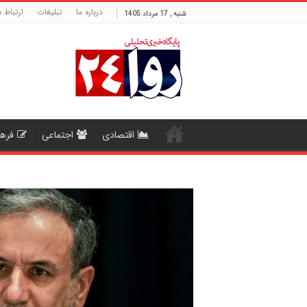
درباره ما
تبلیغات
ارتباط ب
شنبه , 17 مرداد 1405
اقتصادی
اجتماعی
فره