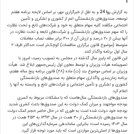
به گزارش
روا 24
و به نقل از خبرگزاری مهر، بر اساس لایحه برنامه هفتم
توسعه، صندوق‌های بازنشستگی اعم از کشوری و لشکری و تأمین
اجتماعی مکلفند کلیه سهام متعلق به خود و شرکت‌های تابع و تحت نظارت
را که سهم صندوق‌های بازنشستگی و شرکت‌های تابعه و تحت نظارت در
آنها بیش از ۲۰ درصد و ارزش آن از ۳۰۰ برابر سقف نصاب معاملات
متوسط (موضوع قانون برگزاری مناقصات) کوچک‌تر است حداکثر ظرف ۲
سال اول برنامه واگذار کنند.
این قانون که پاییز سال گذشته در مجلس به تصویب رسید، امروز با
تصویبنامه هیأت وزیران و توسط معاون اول رئیس‌جمهور ابلاغ شد. هیأت
وزیران بر اساس موضوع بند (ت) ماده (۲۸) قانون برنامه پنج ساله هفتم،
برنامه زمان‌بندی واگذاری سهام متعلق به صندوق‌های بازنشستگی
کشوری و لشکری و تأمین اجتماعی و شرکت‌های تابع و وابسته به آنها را
اعلام کرد.
صندوق‌های بازنشستگی سال‌هاست که با مشکلات مربوط به کسری
بودجه مواجهند و میزان کمک دولت به این صندوق‌ها باعث کشری شدید
بودجه خود دولت شده است به طوری که در حال حاضر حجم کمک دولت
به صندوق‌های بازنشستگی از ۳۰ همت در سال ۱۳۹۳ به ۴۵۳ همت در
سال ۱۴۰۳ رسیده است؛ بنابراین ساماندهی سرمایه‌گذاری‌های این
صندوق‌ها از اصلی‌ترین مواردی است که باید مورد توجه قرار گیرد.