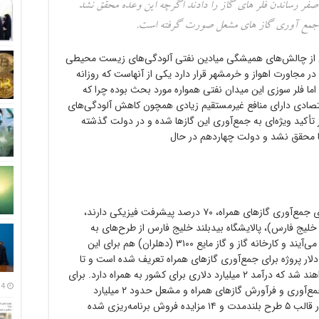
صفر رساندن فلر های گاز را دادند اگرچه این وعده محقق نشد
ای جمع آوری گاز های مشعل صورت گرفته است.
کی از چالش‌های همیشگی میادین نفتی آلودگی‌های زیست محیطی
ر مجاورت اهواز و خرمشهر قرار دارد یکی از آنهاست که روزانه
د اما فلر سوزی این میدان نفتی همواره مورد بحث بوده چرا که
صادی دارای منافع غیرمستقیم زیادی همچون کاهش آلودگی‌های
کید ویژه‌ای به جمع‌آوری این گازها شده و در دولت گذشته
ا محقق نشد و دولت چهاردهم در حال
بر اساس آمار و ارقام موجود سال گذشته طرح‌های جمع‌آوری گازهای همراه، ۷۰ درصد پیشرفت فیزیکی دارند،
 (پالایشگاه گاز هویزه خلیج فارس)، پالایشگاه بیدبلند خلیج فارس از طرح‌های به
بهره‌برداری رسیده برای تحقق این هدف به شمار می‌آیند و کارخانه گاز و گاز مایع ۳۱۰۰ (دهلران) هم برای این
 تکمیل است، در مجموع ۵ میلیارد دلار پروژه برای جمع‌آوری گازهای همراه تعریف شده است و تا
پایان سال ۱۴۰۴ کل گازهای مشعل جمع‌آوری خواهند شد که درآمد ۲ میلیارد دلاری برای کشور به همراه دارد. برای
14 مرداد
جمع‌آوری همه گازهای همراه و مشعل ظرفیت جمع‌آوری و فرآورش گازهای همراه و مشعل حدود ۲ میلیارد
فوت‌مکعب معادل ۵۷ میلیون مترمکعب در روز در قالب ۵ طرح بلندمدت و ۱۴ مزایده فروش برنامه‌ریزی شده