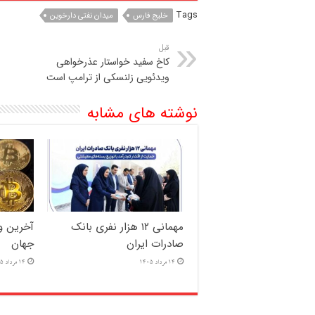
Tags
خلیج فارس
میدان نفتی دارخوین
قبل
کاخ سفید خواستار عذرخواهی
ویدئویی زلنسکی از ترامپ است
نوشته های مشابه
مهمانی ۱۲ هزار نفری بانک
آخرین وض
صادرات ایران
جهان
14 مرداد 1405
14 مرداد 1405