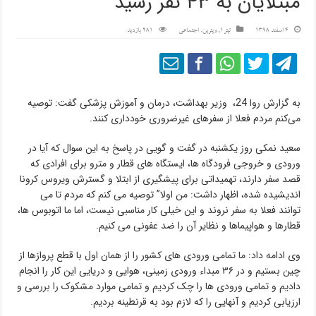
مبتلایان به ۴۳ نفر رسید
4 اسفند 1398
تیتر1
,
ویترین
,
اجتماعی
281 بازدید
به گزارش روا 24، وزیر بهداشت، درمان و آموزش پزشکی گفت: توصیه
می‌کنم مردم فعلا از سفرهای غیرضروری خودداری کنند.
سعید نمکی روز یکشنبه در گفت و گویی در پاسخ به این سوال که آیا در
ورودی و خروجی فرودگاه ها، ایستگاه های قطار و مترو برای افرادی که
قصد سفر دارند، تهمیداتی برای پیشگیری از ابتلا و گسترش ویروس کرونا
اندیشیده شده، اظهار داشت: من اولا” توصیه می کنم که مردم تا می
توانند فعلا به سفر نروند و این خیلی کار مناسبی نیست، اما ما اتوبوس ها،
قطارها و هواپیماها و نظایر آن را ضد عفونی می کنیم.
وی ادامه داد: ما تمامی ورودی های کشور را از همان اول با قطع پروازها از
چین بستیم و در ۳۶ مبداء ورودی زمینی، هوایی و دریایی این کار را انجام
دادیم و تمامی ورودی ها را چک کردیم و تمامی موارد مشکوک را بررسی و
ارزیابی کردیم و آنهایی را که لازم بود به قرنطینه بردیم.