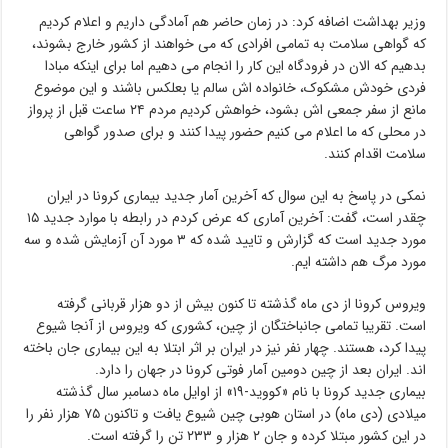
وزیر بهداشت اضافه کرد: در زمان حاضر هم آمادگی داریم و اعلام کردیم
که گواهی سلامت به تمامی افرادی که می خواهند از کشور خارج بشوند،
بدهیم که الان در فرودگاه این کار را انجام می دهیم اما برای اینکه مبادا
فردی خودش مشکوک، خانواده اش سالم یا بعلکس باشند و این موضوع
مانع از سفر جمعی اش بشود، خواهش کردیم مردم ۲۴ ساعت قبل از پرواز
در محلی که ما اعلام می کنیم حضور پیدا کنند و برای صدور گواهی
سلامت اقدام کنند.
نمکی در پاسخ به این سوال که آخرین آمار جدید بیماری کرونا در ایران
چقدر است، گفت: آخرین آماری که عرض کردم در رابطه با موارد جدید ۱۵
مورد جدید است که گزارش و تایید شده که ۳ مورد آن آزمایش شده و سه
مورد مرگ هم داشته ایم.
ویروس کرونا از دی ماه گذشته تا کنون بیش از دو هزار قربانی گرفته
است. تقریبا تمامی جانباختگان از چین، ‌کشوری که ویروس از آنجا شیوع
پیدا کرد، هستند. چهار نفر نیز در ایران بر اثر ابتلا به این بیماری جان باخته‌
اند. ایران بعد از چین دومین آمار فوتی کرونا در جهان را دارد.
بیماری جدید کرونا با نام «کووید-۱۹» از اوایل ماه دسامبر سال گذشته
میلادی (دی ماه) در استان هوبی چین شیوع یافت و تاکنون ۷۵ هزار نفر را
در این کشور مبتلا کرده و جان ۲ هزار و ۲۳۳ تن را گرفته است.