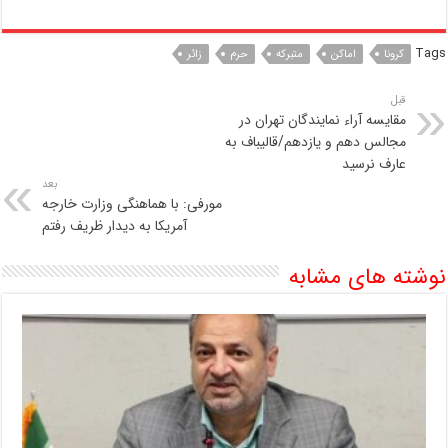
Tags
کرونا
اماکن
متبرکه
حرم
زائر
قبل
مقایسه آراء نمایندگان تهران در
مجالس دهم و یازدهم/قالیباف به
عارف نرسید
بعد
مورفی: با هماهنگی وزارت خارجه
آمریکا به دیدار ظریف رفتم
نوشته های مشابه