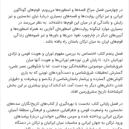
در چهارمین فصل سراغ قصه‌ها و اسطوره‌ها می‌رویم: قوم‌های گوناگون
ایرانی و نیز ترکان روایت‌ها و قصه‌های بسیاری دربارۀ نیای نخستین و نیز
زایش و بالندگی او در میان این قوم‌ها داشته‌اند. به نظر می‌رسد در
بسیاری موارد اینگونه روایت‌های اسطوره‌ای آغازین به همراه اسطوره‌ها و
آیین‌های دیگر در چارچوب نفوذ دین‌ها و باورها و نیز شیوه‌های زندگی
قوم‌های ایران به میان ترکان باستان راه یافته باشد…
فصل پنجم کتاب اختصاص به بررسی مفهوم توران و هویت قومی و نژادی
تورانیان دارد: تا پایان قرن نوزدهم تورانی‌ها و هویت آنها میان
شرق‌شناسان موضوعی مناقشه‌انگیز بوده است. اما با شکوفایی عصر علمی،
گسترش تحقیقات شرق‌شناسی و دست‌آوردهای نوینی که به یاری
کاوش‌های گسترده و پرشمار باستان‌شناسی از یک‌سو و پیشرفت و دقیق‌تر
شدن دانش‌های دیگر به دست آمد، اندک‌اندک پرتو بیشتری بر این بخش
کم‌شناختۀ تاریخ مشرق‌زمین افتاد.
در فصل پایانی کتاب نخست با بهره‌گیری از کتاب‌های تاریخ‌نگاران سده‌های
نخستین به وضعیت قومی و جغرافیایی جمعیتی و فرهنگی منطقۀ آسیای
مرکزی ایرانی پرداخته شده و سپس مطالبی خواندنی دربارۀ پیامدهای
ورود ترکان به جهان ایرانی و مناسبات میان ایرانیان و ترکان در دستگاه
حکومتی پس از سامانیان ارائه شده است: در عهد باستان ساکنان