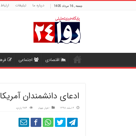
درباره ما
تبلیغات
ارتباط 
جمعه , 16 مرداد 1405
اقتصادی
اجتماعی
فره
ادعای دانشمندان آمریک
6 اسفند 1398
اخبار جهان
284 بازدید