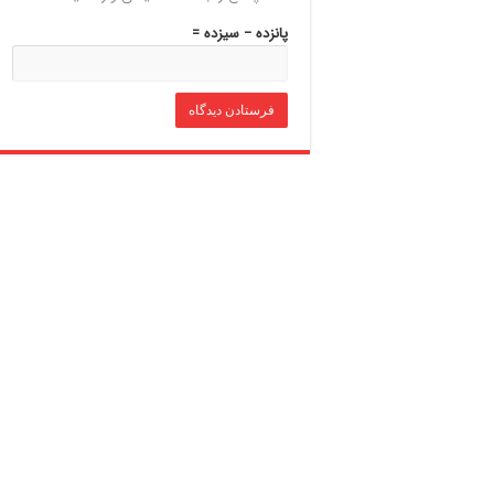
پانزده − سیزده =