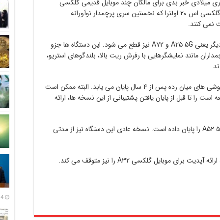
جاری میلادی خبر بدی برای مالکان چند موبایل قدیمی گلکسی
همراه دارد. گلکسی اس ۲۰، گلکسی اس ۲۰+ و گلکسی اس ۲۰ اولترا که نخستین سری پرچمدار نوآورانه
 نمی کنند.
آپدیت های نرم افزاری برای دو موبایل گلکسی دیگر یعنی A۲۵ ۵G و A۷۲ نیز قطع می شود. این دستگاه ها جزو
داران مانند نمایشگرهایی با رفرش ریت بالا، بلندگوهای استریو،
پشتیبانی از سری اس ۲۰ پس از ۵ سال و برای گوشی های میان رده پس از ۴ سال پایان می یابد. البته ممکن است
 را تا قبل از پایان یافتن پشتیبانی از این نسخه ها، ارائه
سامسونگ پشتیبانی از نسخه سازمانی موبایل A۵۲ ۵G را پایان داده است. نسخه عادی این دستگاه نیز از مدتی
ای موبایل گلکسی A۳۲ را نیز متوقف می کند.
14 مرداد