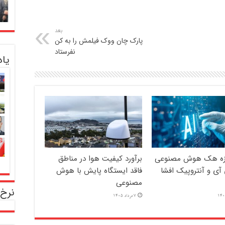
بعد
پارک چان ووک فیلمش را به کن
نفرستاد
یا
ازه هک هوش مصنوعی
برآورد کیفیت هوا در مناطق
آی و آنتروپیک افشا
فاقد ایستگاه پایش با هوش
مصنوعی
نرخ 
7 مرداد 1405