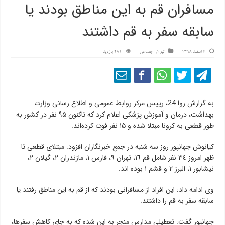
مسافران قم به این مناطق بودند یا
سابقه سفر به قم داشتند
6 اسفند 1398
تیتر1
,
اجتماعی
281 بازدید
به گزارش روا 24، رییس مرکز روابط عمومی و اطلاع رسانی وزارت
بهداشت، درمان و آموزش پزشکی اعلام کرد که تاکنون ۹۵ نفر در کشور به
طور قطعی به کرونا مبتلا شده و ۱۵ نفر فوت کرده‌اند.
کیانوش جهانپور روز سه شنبه در جمع خبرنگاران افزود: مبتلای قطعی تا
ظهر امروز ٣٤ نفر شامل قم ١٦، تهران ٩، فارس ١، مازندران ٢، گیلان ٢،
نیشابور ١، البرز ۲ و قشم ١ بوده اند.
وی ادامه داد: این افراد از مسافرانی بودند که از قم به این مناطق رفتند یا
سابقه سفر به قم را داشتند.
جهانپور گفت: تعطیلی مدارس منجر به این شده که به جای کاهش سفرها،