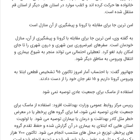
خانواده ها حرکت کرده اند و اغلب موارد در استان های دیگر از استان قم
منتقل شده است.
امن ترین جا برای مقابله با کرونا و پیشگیری از آن منازل است
به گفته وی، امن ترین جا برای مقابله با کرونا و پیشگیری از آن، منازل
خودمان است. سفرهای غیرضروری بین شهری و درون شهری را تا جای
امکان باید لغو کرد. تعطیلی احتمالی می تواند منجر به شیوع بیماری و
انتقال ویروس به مناطق دیگر شود.
جهانپور گفت: با احتساب آمار امروز تاکنون ٩٥ تشخیص قطعی ابتلا به
ویروس کرونا داریم و ١٥ نفر جان خود را از دست دادند.
استفاده از ماسک برای جمعیت عادی توصیه نمی شود
رییس مرکز روابط عمومی وزارت بهداشت افزود:‌ استفاده از ماسک برای
جمعیت عادی توصیه نمی شود، اما برای گروه های پرخطر یا در معرض
خطر مثل کادر بهداشت و درمان یا بیماران توصیه می شود. با اولویت
استان هایی که ابتلای به بیماری در آن گزارش شده و حفظ تقدم گروه
های پرخطر، توزیع در محل های منتسب انجام می شود. تاکنون ٧٠٠ هزار
پک ماسک و ژل ضد عفونی وارد شهر قم شده و توزیع انجام شده است.