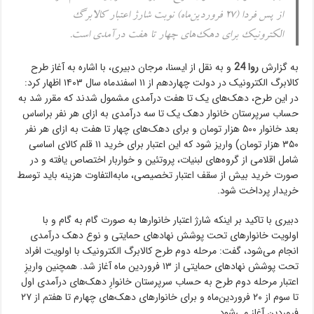
از پس فردا (۲۷ فروردین‌ماه) نوبت شارژ اعتبار کالابرگ
الکترونیک برای دهک‌های چهار تا هفت درآمدی است.
به گزارش
روا 24
و به نقل از ایسنا، مرجان دبیری، با اشاره به آغاز طرح
کالابرگ الکترونیک در دولت چهاردهم از ۱۱ اسفندماه سال ۱۴۰۳ اظهار کرد:
در این طرح،‌ دهک‌های یک تا هفت درآمدی مشمول شدند که مقرر شد به
حساب سرپرستان خانوار دهک یک تا سه درآمدی به ازای هر نفر براساس
بعد خانوار ۵۰۰ هزار تومان و برای دهک‌های چهار تا هفت به ازای هر نفر
۳۵۰ هزار تومان) واریز شود که این اعتبار برای خرید ۱۱ قلم کالای اساسی
شامل اقلامی از گروه‌های لبنیات، پروتئین و خواربار اختصاص یافته و در
صورت خرید بیش از سقف اعتبار تخصیصی، مابه‌التفاوت هزینه باید توسط
خریدار پرداخت شود.
دبیری با تاکید بر اینکه شارژ اعتبار خانوارها به صورت گام به گام و با
اولویت خانوارهای تحت پوشش نهادهای حمایتی و نوع دهک درآمدی
انجام می‌شود، گفت: مرحله دوم طرح کالابرگ الکترونیک با اولویت افراد
تحت پوشش نهادهای حمایتی از ۱۳ فروردین ماه آغاز شد. همچنین واریزِ
اعتبار مرحله دوم طرح به حساب سرپرستان خانوارِ دهک‌های درآمدی اول
تا سوم از ۲۰ فروردین‌ماه و برای خانوارهای دهک‌های چهارم تا هفتم از ۲۷
فروردین‌ آغاز می‌شود.