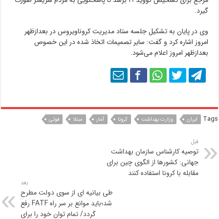
مرجع برای تشخیص کووید ۱۹ برسد تا پاسخگویی به مردم سریعتر صورت
گیرد.
وی در پایان به تشکیل جلسه ستاد مدیریت کروناویروس در بعدازظهر
امروز اشاره کرد و گفت: سایر تصمیمات اتخاذ شده در این خصوص
بعدازظهر امروز اعلام می‌شود.
Tags
ایران
وزارت بهداشت
کرونا
آمار
مبتلا
فوتی
قبل
توصیه کارشناس سازمان بهداشت
جهانی: کشورها از الگوی چین برای
مقابله با کرونا استفاده کنند
بعد
طی بیانیه ای از سوی دولت مطرح
شد؛باید موانع بر سر راه FATF رفع
گردد/ تمام توان خود را برای