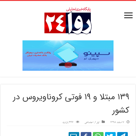
۱۳۹ مبتلا و ۱۹ فوتی کروناویروس در
کشور
7 اسفند 1398
تیتر1
,
اجتماعی
346 بازدید