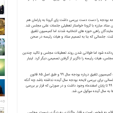
حه بودجه را دست دست بررسی داشت پای کرونا به پارلمان هم
وس ستاد مبارزه با کرونا خواستار تعطیلی جلسات علنی مجلس شد.
یندگان راهی حوزه های انتخابیه شدند اما کمیسیون تلفیق
اشت. جلساتی که بنا به تصمیم ستاد و هیات رئیسه در صحن
زگردانده شود اما طولانی شدن روند تعطیلات مجلس و تاکید چندین
 مجلس، هیات رئیسه را ناگزیر از گرفتن تصمیمی دیگر کرد. اینبار
براساس این تصمیم هیات رئیسه قرار شد مصوبه کمیسیون تلفیق درباره بودجه سال ۹۹ و طبق اصل ۸۵ قانون
اتی برای بررسی لایحه بودجه سال آینده نداشته باشد.چه آنکه
تنها از این طریق امکان تعیین تکلیف بودجه سال ۹۹ تا پایان اسفندماه وجود داشت و در صورتی که قرار بر بررسی
ا به سال آینده موکول می شد.
14 مرداد
نمایندگی قائم به شخص است و قابل واگذاری به دیگری نیست. مجلس