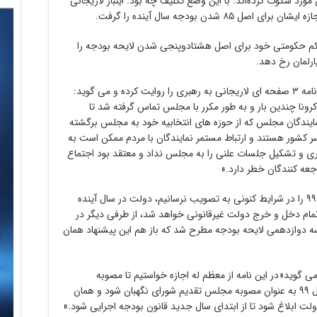
مورد سکوت کرده‌اند. با این وضع تکلیف چه بود. اینبار لاریجانی
۸ شدن بودجه سال آینده را گرفت.
ت حکم حکومتی خود برای اصل هشتادوپنجی شدن لایحه بودجه را
پارلمان رخ دهد.
عبدالرضا مصری نایب رئیس مجلس جزئیاتی از نامه ۳ صفحه ای لاریجانی به رهبری را روایت کرده و می گوید:
کرونا چندین بار و به طور مکرر با مجلس تماس گرفته شد تا
مایندگان مجلس که از حوزه های انتخابیه خود به مجلس برگشته
کشور هستند و ارتباط مستمر نمایندگان با مردم ممکن است به
زاری و تشکیل جلسات علنی را به مجلس نداد و معتقد بود اجتماع
عه کنندگان خطر دارد.»
مصری تاکید می کند؛ « اگر ما لایحه بودجه سال ۹۹ را در شرایط کنونی به تصویب نرسانیم، دولت در سال آینده
 تمام دخل و خرج دولت غیرقانونی خواهد شد، از طرفی دیگر در
 دوازدهمی لایحه بودجه مطرح شد که باز هم این پیشنهاد همان
 گوید«در این نامه از معظم له اجازه خواستیم تا مصوبه
کمیسیون تلفیق بودجه در مورد لایحه بودجه سال ۹۹ به عنوان مصوبه مجلس تقدیم شورای نگهبان شود و همان
ولت ابلاغ شود تا از ابتدای سال جدید قانون بودجه اجرایی شود.»