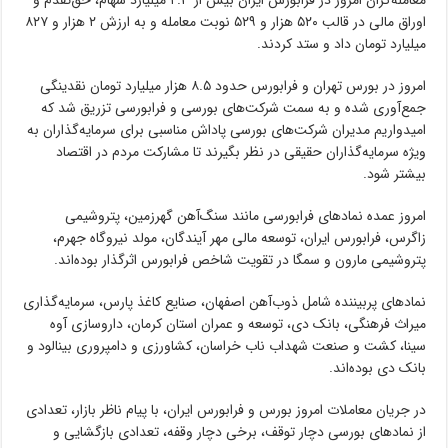
معامله‌گران امروز در فرابورس ایران بیش از ۲.۳ میلیارد سهام، حق‌تقدم و
اوراق مالی در قالب ۵۲۰ هزار و ۵۲۹ نوبت معامله و به ارزش ۲ هزار و ۸۲۷
میلیارد تومان داد و ستد کردند.
امروز در بورس تهران و فرابورس حدود ۸.۵ هزار میلیارد تومان نقدینگی
جمع‌آوری شده و به سمت شرکت‌های بورسی و فرابورسی تزریق شد که
امیدواریم مدیران شرکت‌های بورسی پاداش مناسبی برای سرمایه‌گذاران به
ویژه سرمایه‌گذاران حقیقی در نظر بگیرند تا مشارکت مردم در اقتصاد
بیشتر شود.
امروز عمده نمادهای فرابورسی مانند سنگ‌آهن گهرزمین، پتروشیمی
زاگرس، فرابورس ایران، توسعه مالی مهر آیندگان، مولد نیروگاه جهرم،
پتروشیمی مارون و سمگا در تقویت شاخص فرابورس اثرگذار بوده‌اند.
نمادهای پربیننده شامل ذوب‌آهن اصفهان، صنایع کاغذ پارس، سرمایه‌گذاری
میراث فرهنگی، بانک دی، توسعه و عمران استان کرمان، داروسازی آوه
سینا، کشت و صنعت شهداب ناب خراسان، کشاورزی و دامپروری بینالود و
بانک دی بوده‌اند.
در جریان معاملات امروز بورس و فرابورس ایران، با پیام ناظر بازار، تعدادی
از نمادهای بورسی دچار توقف، برخی دچار وقفه، تعدادی بازگشایی و