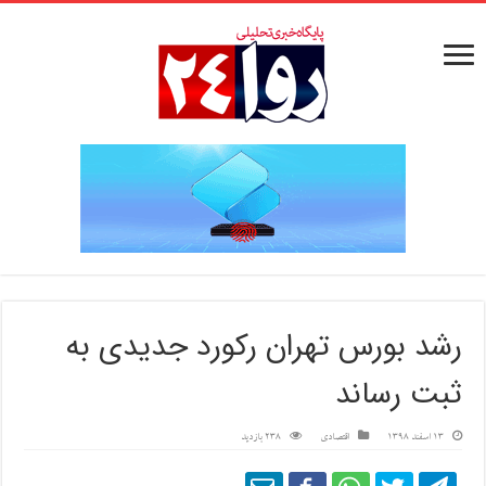
رشد بورس تهران رکورد جدیدی به
ثبت رساند
13 اسفند 1398
اقتصادی
238 بازدید