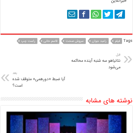
خبرآنلاین
Tags
فیلم
رامبد جوان
سروش صحت
قاسم خانی
راست چپ
قبل
نتانیاهو سه شنبه آینده محاکمه
می‌شود
بعد
آیا ضبط «دورهمی» متوقف شده
است؟
نوشته های مشابه