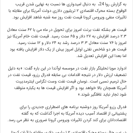
به گزارش روا 24، به دنبال امیدواری ها نسبت به نهایی شدن قریب
الوقوع بسته محرک اقتصادی ۲ تریلیون دلاری دولت آمریکا برای مقابله با
تاثیرات منفی ویروس کرونا قیمت نفت روز سه شنبه شاهد افزایش بود.
قیمت هر بشکه نفت برنت امروز برای تحویل در ماه می با ۶۲ سنت معادل
۲.۳ درصد افزایش به ۲۷ دلار و ۶۵ سنت رسید. قیمت نفت خام آمریکا نیز
امروز با ۷۶ سنت معادل ۳.۳ درصد رشد به ۲۴ دلار و ۱۲ سنت رسید.
قیمت هر دو شاخص نفتی اوایل امروز بیش از یک دلار افزایش یافته بود
اما بعدا این افزایش تعدیل شد.
ادوارد مویا تحلیلگر بازار نفت در موسسه اوآندا در این باره گفت: «به دلیل
تضعیف ارزش دلار در نتیجه اقدامات بی سابقه فدرال رزرو، قیمت نفت در
حال ترمیم نسبی است…نوسان قیمت نفت وست تگزاس اینترمدییت
آمریکا همچنان بالا خواهد بود و اگر افزایش قیمت ها به یکباره متوقف
شود تجار نباید غافلگیر شوند.»
فدرال رزرو آمریکا روز دوشنبه برنامه های اضطراری جدیدی را برای
پشتیبانی از اقتصاد آسیب دیده آمریکا به اجرا گذاشت که به گفته
اقتصاددانان برای کند کردن تاثیرات ویروس کرونا ضروری به نظر می رسد.
در عین حال بسته محرک اقتصادی ۲ تریلیون دلاری مقابله با اثرات کرونا