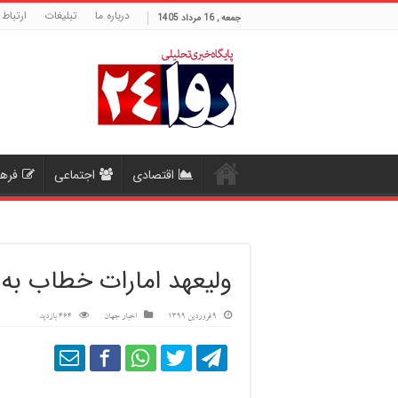
درباره ما
تبلیغات
ارتباط 
جمعه , 16 مرداد 1405
اقتصادی
اجتماعی
فره
ولیعهد امارات خطاب به ا
9 فروردین 1399
اخبار جهان
464 بازدید