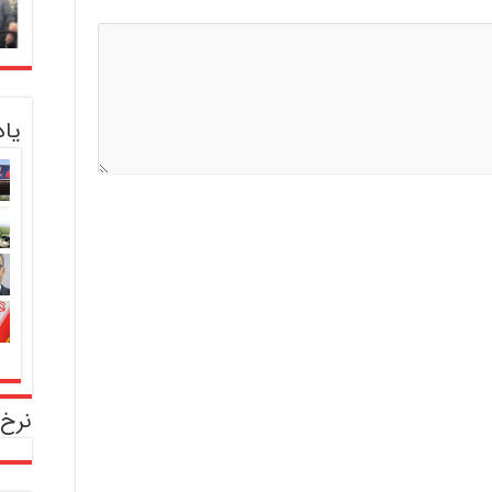
یا
نرخ 