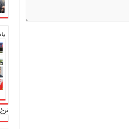
یا
نرخ 