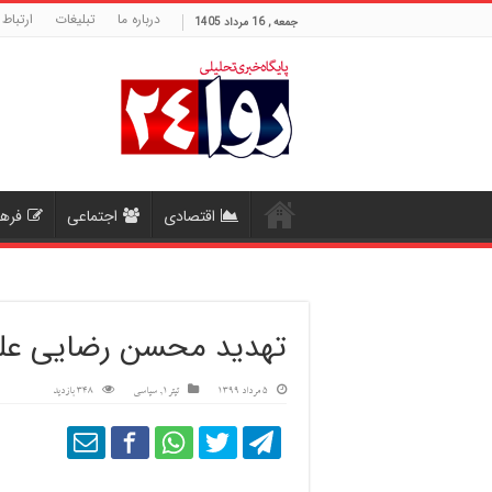
درباره ما
تبلیغات
ارتباط 
جمعه , 16 مرداد 1405
اقتصادی
اجتماعی
فره
تهدید محسن رضایی علیه
5 مرداد 1399
تیتر1
,
سیاسی
348 بازدید