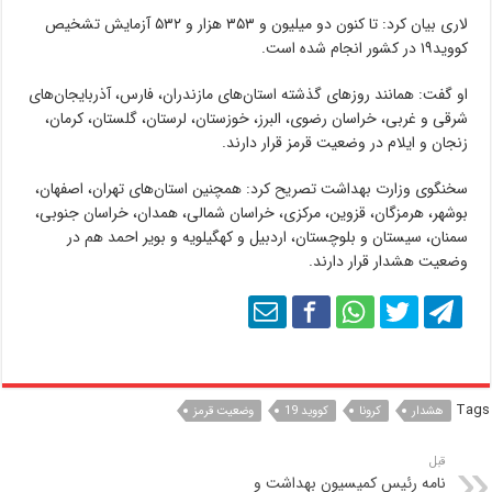
لاری بیان کرد: تا کنون دو میلیون و ۳۵۳ هزار و ۵۳۲ آزمایش تشخیص
کووید۱۹ در کشور انجام شده است.
او گفت: همانند روز‌های گذشته استان‌های مازندران، فارس، آذربایجان‌های
شرقی و غربی، خراسان رضوی، البرز، خوزستان، لرستان، گلستان، کرمان،
زنجان و ایلام در وضعیت قرمز قرار دارند.
سخنگوی وزارت بهداشت تصریح کرد: همچنین استان‌های تهران، اصفهان،
بوشهر، هرمزگان، قزوین، مرکزی، خراسان شمالی، همدان، خراسان جنوبی،
سمنان، سیستان و بلوچستان، اردبیل و کهگیلویه و بویر احمد هم در
وضعیت هشدار قرار دارند.
Tags
هشدار
كرونا
كوويد 19
وضعيت قرمز
قبل
نامه رئیس کمیسیون بهداشت و