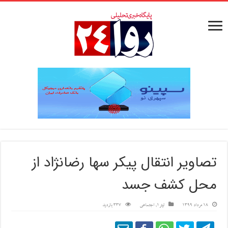
تصاویر انتقال پیکر سها رضانژاد از
محل کشف جسد
18 مرداد 1399
تیتر1
,
اجتماعی
337 بازدید