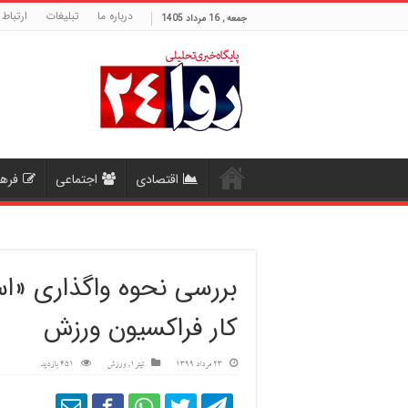
درباره ما
تبلیغات
ارتباط 
جمعه , 16 مرداد 1405
اقتصادی
اجتماعی
فره
بررسی نحوه واگذاری «اس
کار فراکسیون ورزش
23 مرداد 1399
تیتر1
,
ورزش
451 بازدید