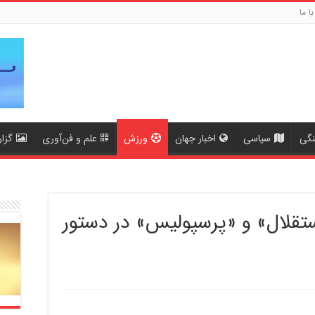
با ما
نگی
سیاسی
اخبار جهان
ورزش
علم و فن‌آوری
گزا
تقلال» و «پرسپولیس» در دستور