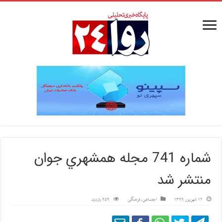
شماره 741 مجله همشهري جوان
منتشر شد
12 شهریور 1399
اجتماعی
,
فرهنگی
259 بازدید