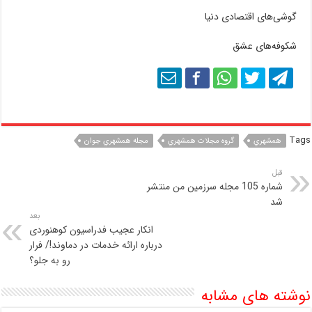
گوشی‌های اقتصادی دنیا
شکوفه‌های عشق
Tags
همشهري
گروه مجلات همشهري
مجله همشهري جوان
قبل
شماره 105 مجله سرزمين من منتشر
شد
بعد
انکار عجیب فدراسیون کوهنوردی
درباره ارائه خدمات در دماوند!/ فرار
رو به جلو؟
نوشته های مشابه