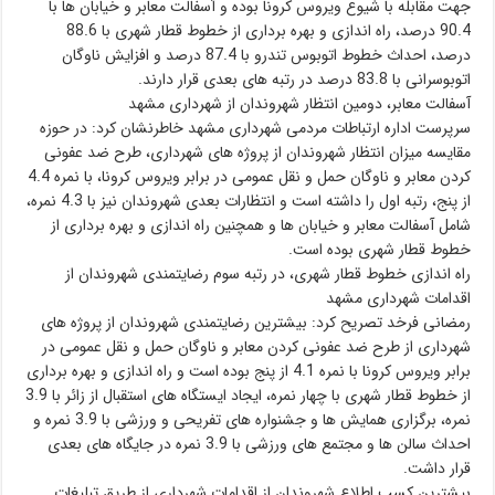
جهت مقابله با شیوع ویروس کرونا بوده و آسفالت معابر و خیابان ها با
90.4 درصد، راه اندازی و بهره برداری از خطوط قطار شهری با 88.6
درصد، احداث خطوط اتوبوس تندرو با 87.4 درصد و افزایش ناوگان
اتوبوسرانی با 83.8 درصد در رتبه های بعدی قرار دارند.
آسفالت معابر، دومین انتظار شهروندان از شهرداری مشهد
سرپرست اداره ارتباطات مردمی شهرداری مشهد خاطرنشان کرد: در حوزه
مقایسه میزان انتظار شهروندان از پروژه های شهرداری، طرح ضد عفونی
کردن معابر و ناوگان حمل و نقل عمومی در برابر ویروس کرونا، با نمره 4.4
از پنج، رتبه اول را داشته است و انتظارات بعدی شهروندان نیز با 4.3 نمره،
شامل آسفالت معابر و خیابان ها و همچنین راه اندازی و بهره برداری از
خطوط قطار شهری بوده است.
راه اندازی خطوط قطار شهری، در رتبه سوم رضایتمندی شهروندان از
اقدامات شهرداری مشهد
رمضانی فرخد تصریح کرد: بیشترین رضایتمندی شهروندان از پروژه های
شهرداری از طرح ضد عفونی کردن معابر و ناوگان حمل و نقل عمومی در
برابر ویروس کرونا با نمره 4.1 از پنج بوده است و راه اندازی و بهره برداری
از خطوط قطار شهری با چهار نمره، ایجاد ایستگاه های استقبال از زائر با 3.9
نمره، برگزاری همایش ها و جشنواره های تفریحی و ورزشی با 3.9 نمره و
احداث سالن ها و مجتمع های ورزشی با 3.9 نمره در جایگاه های بعدی
قرار داشت.
بیشترین کسب اطلاع شهروندان از اقدامات شهرداری از طریق تبلیغات