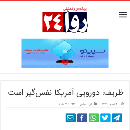
ظریف: دورویی آمریکا نفس‌گیر است
20 شهریور 1399
تیتر1
,
سیاسی
321 بازدید