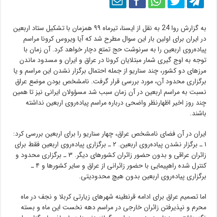
به گزارش روا 24 به نقل از ایسنا، تیرماه ۹۹ همزمان با تشکیل ستاد اربعین
در ایران برای اولین بار این سوال مطرح شد که آیا ویروس کرونا مراسم
پیاده‌روی اربعین را به سرنوشت حج تمتع دچار خواهد کرد. آن زمان با
توجه به اوج گیری شمار مبتلایان کرونا در عراق و ایران و مسدود ماندن
مرزهای دو کشور، چند سناریو از جمله احتمال برگزار نشدن این مراسم و یا
برگزاری محدود آن، مورد بررسی قرار گرفت. نامشخص بودن موضع عراق
نسبت به مراسم اربعین در آن زمان سبب شد مسؤولان ایرانی نیز تا همین
چند روز اخیر اظهارنظر واضحی درباره مراسم پیاده‌روی اربعین نداشته
باشند.
ایران در آن فضای نامشخص عراق، چهار سناریو را برای اربعین بررسی کرد:
۱ ـ برگزار نشدن پیاده‌روی اربعین. ۲ ـ برگزاری پیاده‌روی اربعین فقط برای
زائران عراقی و بدون حضور زائران کشورهای دیگر. ۳ ـ برگزاری محدود و
کنترل شده راهپیمایی با حضور زائرانی از عراق و سایر کشورها و ۴ ـ
برگزاری پیاده‌روی اربعین بدون هیچ محدودیتی.
اما تصمیم عراق برای ادامه قرنطینه شهرهای زیارتی کربلا و نجف در ماه
محرم و نپذیرفتن زائران خارجی در مراسم دهه نخست این ماه و بسته