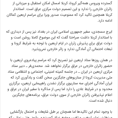
گسترده ویروس همه‌گیر کرونا، کربلا امسال امکان استقبال و میزبانی از
زائران خارجی را ندارد و این تصمیم دولت مرکزی عراق است. استاندار
کربلا همچنین تاکید کرد که ممنوعیت صدور ویزا برای مراسم اربعین کماکان
ادامه دارد.
ایرج مسجدی، سفیر جمهوری اسلامی ایران در بغداد نیز پس از دیداری که
با استاندار کربلا داشت صراحتا گفت که این موضوع کاملا روشن است و
دولت عراق برای پذیرش زئران در ایام اربعین با توجه به شرایط کرونا و
تبعات احتمالی آن آمادگی ندارد و زائر خارجی نمی‌پذیرد.
در همان روزها ستاد اربعین نیز تصریح کرد که مراسم پیاده‌روی اربعین با
حضور زائران خارجی در عراق برگزار نخواهد شد. محمدی‌فر ـ دبیر ستاد
مرکزی اربعین در ایران ـ در جلسه کمیته امنیتی، اجتماعی و انتظامی ستاد
ملی مدیریت کرونا از سناریوهای جایگزین سخن گفت و یادآوری کرد که
ایران آمادگی اجرای سه سناریوی برگزار نشدن راهپیمایی اربعین، برگزاری
محدود و در شرایط عادی را دارد اما پس از مذاکره با سفیر ایران در عراق و
اعلام نپذیرفتن زائران خارجی از سوی دولت عراق، برنامه‌های جایگزین
دنبال شده است.
با وجود تمام این تاکیدها اما همچنان بر طبل شایعات و احتمال بازگشایی
مرزها در زمان اربعین و تغییر موضع عراق کوبیده می‌شود. حتی زمانی که