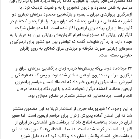
نگه داشتن مرزهای زمینی و هوایی، گمانه زنی‌ها درباره لغو یا برگزاری این
مراسم به شکل محدود و درون کشوری را به واقعیت نزدیک کرد. با
ازسرگیری پروازهای تهران ـ بصره و بازگشایی محدود مرزهای تجاری دو
کشور به شایعاتی نیز دامن زده شد که عراق مرزها را باز کرده و ثبت‌نام در
کاروان‌ها و برای پیاده روی اربعین آغاز شده است. اما مدیرعامل شرکت
کارگزاران زیارتی که مسؤولیت اعزام کاروان‌های زیارتی ایران به عراق را به
عهده دارد، با رد آن شایعات گفت که توافقی بین دو کشور برای ازسرگیری
سفرهای زیارتی صورت نگرفته و مرزهای عراق کماکان به روی زائران
خارجی بسته است.
۲۲ مردادماه درحالی‌که پرسش‌ها درباره زمان بازگشایی مرزهای عراق و
برگزاری مراسم پیاده‌روی اربعین بیشتر شده بود، رییس کمیته فرهنگی و
آموزشی ستاد مرکزی اربعین خبر داد که احتمالا امسال مراسم پیاده‌روی
اربعین همانند گذشته برگزار نخواهد شد و با این نگاه برنامه‌ها درحال
انجام است. برنامه‌هایی که بیشتر متمرکز بر فضای مجازی بود.
با این وجود، ۱۷ شهریورماه خبری از استاندار کربلا به این مضمون منتشر
شد که این استان آماده پذیرش زائران برای مراسم اربعین است. اما سفیر
ایران در بغداد بلافاصله اطلاع داد که برداشت‌های اشتباهی در ایران از
اظهارات استاندار کربلا شده است. «نصیف الخطابی» یک روز بعد به این
برداشت‌های اشتباه واکنش نشان داد و تاکید کرد که به دلیل شیوع