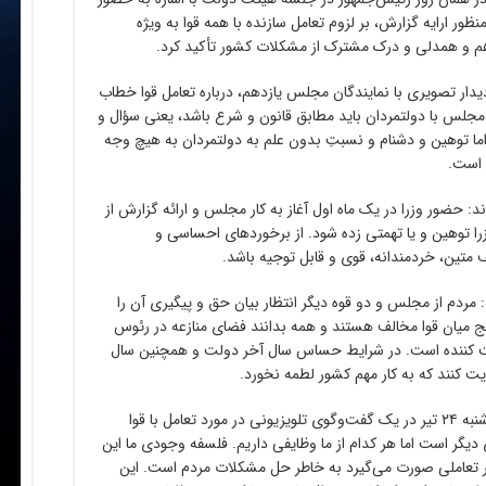
ر ارایه گزارش، بر لزوم تعامل سازنده با همه قوا به ویژه
 و همدلی و درک مشترک از مشکلات کشور تأکید کرد.
سلامی در دیدار تصویری با نمایندگان مجلس یازدهم، درباره تعامل قوا خطاب
مجلس با دولتمردان باید مطابق قانون و شرع باشد، یعنی سؤال و
 توهین و دشنام و نسبتِ بدون علم به دولتمردان به هیچ وجه
 است.
د: حضور وزرا در یک ماه اول آغاز به کار مجلس و ارائه گزارش از
وزرا توهین و یا تهمتی زده شود. از برخوردهای احساسی و
 متین، خردمندانه، قوی و قابل توجیه باشد.
 مردم از مجلس و دو قوه دیگر انتظار بیان حق و پیگیری آن را
نج میان قوا مخالف هستند و همه بدانند فضای منازعه در رئوس
احت کننده است. در شرایط حساس سال آخر دولت و همچنین سال
یت کنند که به کار مهم کشور لطمه نخورد.
محمدباقر قالیباف رئیس مجلس هم شامگاه سه شنبه ۲۴ تیر در یک گفت‌وگوی تلویزیونی در مورد تعامل با قوا
دیگر است اما هر کدام از ما وظایفی داریم. فلسفه وجودی ما این
ر تعاملی صورت می‌گیرد به خاطر حل مشکلات مردم است. این