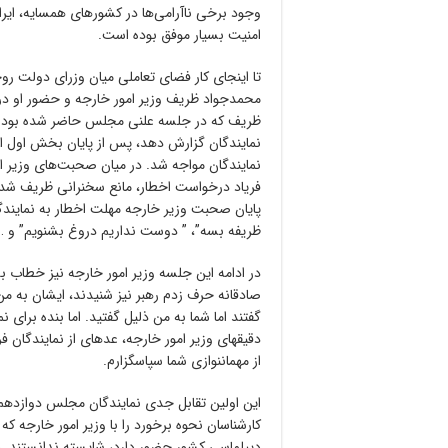
وجود برخی ناآرامی‌ها در کشورهای همسایه، ایران 
امنیت بسیار موفق بوده است.
تا اینجای کار فضای تعاملی میان وزرای دولت ر
ظریف که در جلسه علنی مجلس حاضر شده بود تا
نمایندگان گزارش دهد، پس از پایان بخش اول اظ
نمایندگان مواجه شد. در میان صحبت‌های وزیر ام
فریاد درخواست اخطار، مانع سخنرانی ظریف شدن
پایان صحبت وزیر خارجه مهلت اخطار به نمایندگان
ظریفه بسه”، ” دوست نداریم دروغ بشنویم” و …
در ادامه این جلسه وزیر امور خارجه نیز خطاب به
صادقانه حرف زدم رهبر نیز شنیدند، ایشان به م
گفتند اما شما به من ذلیل گفتید. اما بنده برای
دقیقهای وزیر امور خارجه، عدهای از نمایندگان فر
از مهماننوازی شما سپاسگزارم.
این اولین تقابل جدی نمایندگان مجلس دوازدهم 
کارشناسان نحوه برخورد را با وزیر امور خارجه که
دیپلماسی کشور حضور دارد، شایسته ندانستند. 