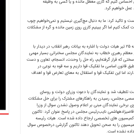
احساس کنیم که کاری معطل مانده و یا کسی به وظیفه
 عمل خواهیم کرد.
نست و تاکید کرد: ما به دنبال مچ‌گیری نیستیم و نمی‌خواهیم چوب
کمک کنیم اما اگر ببینیم کاری روی زمین مانده و گره از مشکلات
فردای آن روز هم رئیس‌جمهور در جلسه چهارشنبه ۲۵ تیر هیات دولت با اشاره به بیانات رهبر انقلاب در دیدار با
ام معظم رهبری خطاب به نمایندگان مجلس سخنرانی بسیار مهمی
سختی که قرار گرفته‌ایم، راه حل را وحدت، انسجام، تعاون و دست
طبق قانون اساسی ما تفکیک قوا داریم و سه قوه به نوعی در
ند اما این تفکیک قوا و استقلال به معنای تعارض قوا و اهداف
ت تلطیف شد و نمایندگان با دعوت وزرای دولت و روسای
صصی مجلس، رسیدن به راهکارهای مشترک را برای حل مشکلات
در ۲۹ تیر انتقاداتی از سوی برخی نمایندگان مبنی بر اعلام وصول نشدن سوال از وزرا
ضیزادههاشمی نایب‌رئیس مجلس در پاسخ عنوان کرد: تاکنون
به کمیسیون های تخصصی ارجاع داده شده است. هیات رئیسه
کمیسیون را به صحن تحویل دهند تاکنون گزارشی درخصوص سوال
داده نشده است.