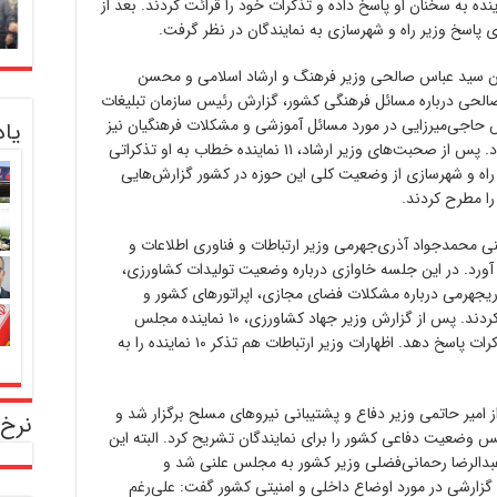
نده به سخنان او پاسخ داده و تذکرات خود را قرائت کردند. بعد از
 پاسخ وزیر راه و شهرسازی به نمایندگان در نظر گرفت.
ر روز یکشنبه ۲۵ خرداد میزبان سید عباس صالحی وزیر فرهنگ و ارشاد اسلامی و محسن
الحی درباره مسائل فرهنگی کشور، گزارش رئیس سازمان تبلیغات
 حاجی‌میرزایی در مورد مسائل آموزشی و مشکلات فرهنگیان نیز
یا
از دیگر دستور کارهای این جلسه علنی مجلس بود. پس از صحبت‌های وزیر ارشاد، ۱۱ نماینده خطاب به او تذکراتی
 راه و شهرسازی از وضعیت کلی این حوزه در کشور گزارش‌هایی
نی محمدجواد آذری‌جهرمی وزیر ارتباطات و فناوری اطلاعات و
ورد. در این جلسه خاوازی درباره‌ وضعیت تولیدات کشاورزی،
یجهرمی درباره مشکلات فضای مجازی، اپراتورهای کشور و
اقدامات انجام شده گزارشاتی به نمایندگان ارائه کردند. پس از گزارش وزیر جهاد کشاورزی، ۱۰ نماینده مجلس
یازدهم، تذکرات خود را اظهار کردند تا وزیر به تذکرات پاسخ دهد. اظهارات وزیر ارتباطات هم تذکر ۱۰ نماینده را به
امیر حاتمی وزیر دفاع و پشتیبانی نیروهای مسلح برگزار شد و
نرخ 
وضعیت دفاعی کشور را برای نمایندگان تشریح کرد. البته این
عبدالرضا رحمانی‌فضلی وزیر کشور به مجلس علنی شد و
گزارشی در مورد اوضاع داخلی و امنیتی کشور گفت: علی‌رغم