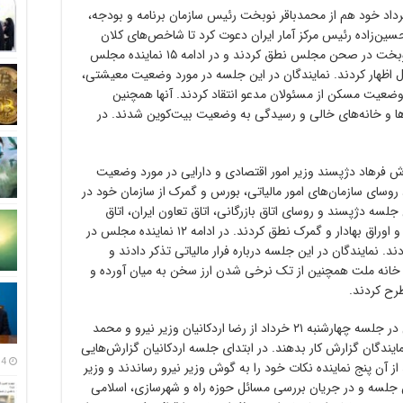
 یازدهم در جلسه علنی روز سه‌شنبه ۱۳ خرداد خود هم از محمدباقر نوبخت رئیس سازمان برنامه و بودجه،
ین‌زاده رئیس مرکز آمار ایران دعوت کرد تا شاخص‌های کلان
اقتصادی را بررسی کند. در این جلسه همتی و نوبخت در صحن مجلس نطق کردند و در ادامه ۱۵ نماینده مجلس
ل اظهار کردند. نمایندگان در این جلسه در مورد وضعیت معیشتی،
یت مسکن از مسئولان مدعو انتقاد کردند. آنها همچنین
‌ها و خانه‌های خالی و رسیدگی به وضعیت بیت‌کوین شدند. در
علنی مجلس در ۱۸ خرداد گزارش فرهاد دژپسند وزیر امور اقتصادی و دارایی در مورد وضعیت
سای سازمان‌های امور مالیاتی، بورس و گمرک از سازمان خود در
سه دژپسند و روسای اتاق بازرگانی، اتاق تعاون ایران، اتاق
اصناف ایران، سازمان امور مالیاتی، سازمان بورس و اوراق بهادار و گمرک نطق کردند. در ادامه ۱۲ نماینده مجلس در
. نمایندگان در این جلسه درباره فرار مالیاتی تذکر دادند و
ای خانه ملت همچنین از تک نرخی شدن ارز سخن به میان آورده و
رح کردند.
نمایندگان یازدهمین دوره مجلس شورای اسلامی در جلسه چهارشنبه ۲۱ خرداد از رضا اردکانیان وزیر نیرو و محمد
ایندگان گزارش کار بدهند. در ابتدای جلسه اردکانیان گزارش‌هایی
14 مرداد
ز آن پنج نماینده نکات خود را به گوش وزیر نیرو رساندند و وزیر
این جلسه و در جریان بررسی مسائل حوزه راه و شهرسازی، اسلامی