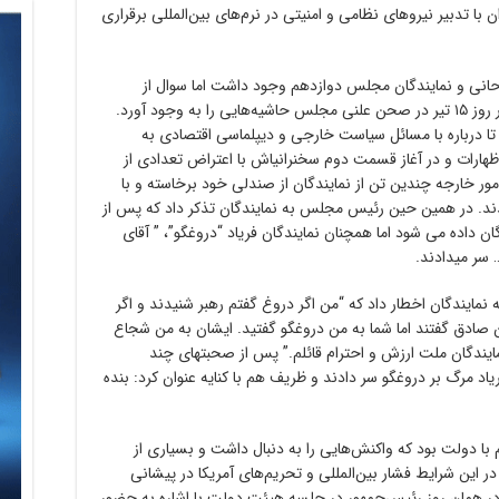
با تدبیر نیروهای نظامی و امنیتی در نرم‌های بین‌المللی برقراری
وحانی و نمایندگان مجلس دوازدهم وجود داشت اما سوال از
محمدجواد ظریف وزیر امور خارجه و حضور او در روز ۱۵ تیر در صحن علنی مجلس حاشیه‌هایی را به وجود آورد.
 درباره با مسائل سیاست خارجی و دیپلماسی اقتصادی به
هارات و در آغاز قسمت دوم سخنرانیاش با اعتراض تعدادی از
ور خارجه چندین تن از نمایندگان از صندلی خود برخاسته و با
د. در همین حین رئیس مجلس به نمایندگان تذکر داد که پس از
 داده می شود اما همچنان نمایندگان فریاد “دروغگو”، ” آقای
 سر میدادند.
 نمایندگان اخطار داد که “من اگر دروغ گفتم رهبر شنیدند و اگر
ن صادق گفتند اما شما به من دروغگو گفتید. ایشان به من شجاع
 نمایندگان ملت ارزش و احترام قائلم.” پس از صحبتهای چند
یاد مرگ بر دروغگو سر دادند و ظریف هم با کنایه عنوان کرد: بنده
با دولت بود که واکنش‌هایی را به دنبال داشت و بسیاری از
 در این شرایط فشار بین‌المللی و تحریم‌های آمریکا در پیشانی
در همان روز رئیس‌جمهور در جلسه هیئت دولت با اشاره به حضور