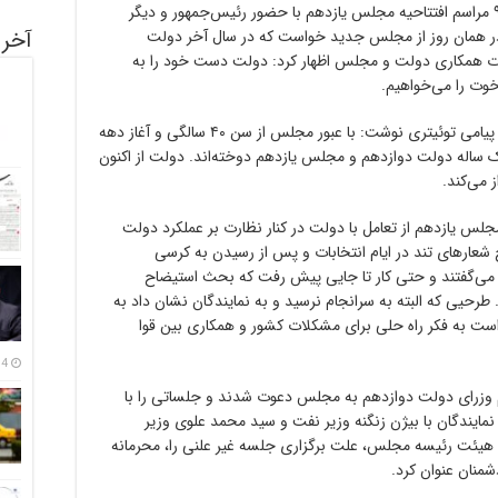
به گزارش روا 24 به نقل از ایسنا، هفتم خرداد ۹۹ مراسم افتتاحیه مجلس یازدهم با حضور رئیس‌جمهور و دیگر
آخری
ر همان روز از مجلس جدید خواست که در سال آخر دولت
ورت همکاری دولت و مجلس اظهار کرد: دولت دست خود را به
وت را می‌خواهیم.
رئیس‌جمهور دو روز قبل از آن هم در ۵ خرداد در پیامی توئیتری نوشت: با عبور مجلس از سن ۴۰ سالگی و آغاز دهه
 ساله دولت دوازدهم و مجلس یازدهم دوخته‌اند. دولت از اکنون
می‌کند.
لس یازدهم از تعامل با دولت در کنار نظارت بر عملکرد دولت
شعارهای تند در ایام انتخابات و پس از رسیدن به کرسی
می‌گفتند و حتی کار تا جایی پیش رفت که بحث استیضاح
رحیی که البته به سرانجام نرسید و به نمایندگان نشان داد به
ت به فکر راه حلی برای مشکلات کشور و همکاری بین قوا
14 مرداد
 وزرای دولت دوازدهم به مجلس دعوت شدند و جلساتی را با
رگزار کردند. جلسه سه‌شنبه ۲۰ خرداد نمایندگان با بیژن زنگنه وزیر نفت و سید محمد علوی وزیر
هیئت رئیسه مجلس، علت برگزاری جلسه غیر علنی را، محرمانه
منان عنوان کرد.