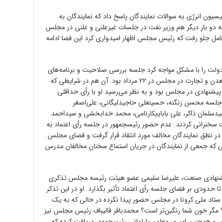
 کمیسیون انرژی به سوالات نمایندگان پاسخ داد که نمایندگان به
ه دو بار دیگر هم وزیر نفت در جلسات غیرعلنی و علنی در مجلس
امل جلو رفت که رئیس مجلس اظهار امیدواری کرد این فضا ادامه
ولت را با مشکل مواجه کرد جلسه بررسی صلاحیت و برنامه‌های
حسین مدرس‌خیابانی وزیر پیشنهادی صنعت، معدن و تجارت در مجلس در ۲۲ مرداد بود. آن هم در شرایطی که
پیشنهادی در مجلس بود و به نظر می‌رسید او با رأی حداقلی
ن جلسه محسن زنگنه، حسینعلی حاجیدلیگانی، علی‌اصغر
دسلمان ذاکر،‌ علی باباییکارنامی، محمد خدابخشی و سیداحمد
ت سخنرانی کردند. عدم حضور رئیسجمهور در جلسه رأی اعتماد به
 در نطق نمایندگان مخالف مورد انتقاد قرار گرفت و فضای مجلس
یی که جمعی از نمایندگان در جریان استماع سخنان مخالفان مدرس
پیشنهادی صنعت، علیرضا سلیمی عضو هیئت رئیسه مجلس تذکری
حدودی بر فضای جلسه رأی اعتماد تأثیر بگذارد. او در این تذکر
تاد ملی کرونا در مجلس حضور پیدا نکرده در حالی که به یک
؟ مگر خون شما رنگین‌تر است؟ محمدباقر قالیباف رئیس مجلس نیز
ی و همچنین امیری معاون پارلمانی رئیسجمهور دریافت کرده که