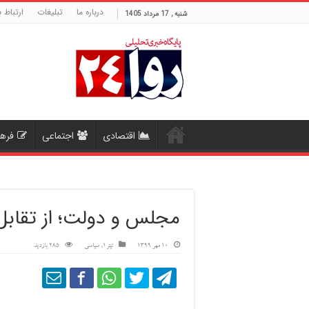
درباره ما
تبلیغات
ارتباط ب
شنبه , 17 مرداد 1405
اقتصادی
اجتماعی
فره
مجلس و دولت؛ از تقابل 
10 مهر 1399
تیتر1
,
سیاسی
285 بازدید