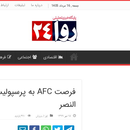
درباره ما
تبلیغات
ارتباط 
جمعه , 16 مرداد 1405
اقتصادی
اجتماعی
فره
فرصت AFC به پ
النصر
15 مهر 1399
تیتر1
,
ورزش
370 بازدید