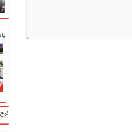
یا
نرخ 