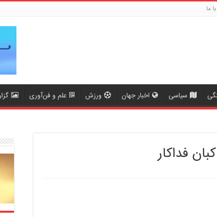
با ما
گی
سیاسی
اخبار جهان
ورزش
علم و فن‌آوری
گزا
بان فداکار