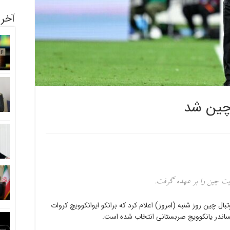
آخری
 چین شد
یت چین را بر عهده گرفت.
بال چین روز شنبه (امروز) اعلام کرد که برانکو ایوانکوویچ کروات
کساندر یانکوویچ صربستانی انتخاب شده است.