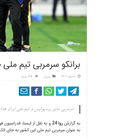
برانکو سرمربی تیم ملی
5 اسفند 1402
ورزش
235 بازدید
سرمربی سابق پرسپولیس و تیم ملی ایران هدا
به گزارش
روا 24
و به نقل از ایسنا، فدراسیون فوت
به عنوان سرمربی تیم ملی این کشور به جای ال