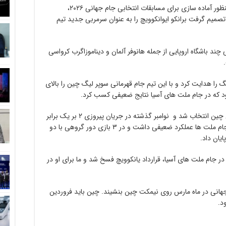
در بیانیه فدراسیون فوتبال چین آمده است: به منظور آماده سازی برای مسابقات انتخابی جام جهانی ۲۰۲۶،
تصمیم گرفت برانکو ایوانکوویچ را به عنوان سرمربی جدید تیم
۷۰ ساله می شود، مربی چند باشگاه اروپایی از جمله هانوفر آلمان و دیناموزاگرب کرواسی
ه کار همچنین در فصل ۲۰۱۰ شاندونگ را هدایت کرد و با این تیم جام قهرمانی سوپر لیگ چین را بالای
د که در جام ملت های آسیا نتایج ضعیفی کسب کرد.
یانکوویچ در فوریه سال گذشته به عنوان سرمربی چین انتخاب شد و نوامبر گذشته در جریان پیروزی ۲ بر یک برابر
تایلند روی نیمکت چین نشست ولی تیم او در جام ملت ها عملکرد ضعیفی داشت و در ۳ بازی دور گروهی با دو
ان داد.
 در جام ملت های آسیا، قرارداد یانکوویچ فسخ شد و ما برای او در
 جهانی در ماه مارس روی نیمکت چین بنشیند. چین باید فروردین