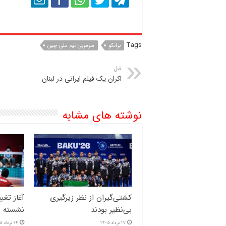
Tags
برانکو
سرمربی تیم ملی چین
قبل
اکران یک فیلم ایرانی در لبنان
نوشته های مشابه
کشتی‌گیران از نظر زیرگیری
آغاز تغی
بی‌نظیر بودند
نشسته بع
17 مرداد 1405
14 مرداد 1405