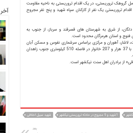
رش روا 24 ، صبح امروز 13 بهمن 97 عوامل گروهک تروریستی، در یک ‏اقدام تروریستی به ناحیه مقاومت
آخری
دام تروریستی یک نفر از کارکنان سپاه شهید و ‏پنج نفر مجروح
دلگان، از شرق به شهرستان های قصرقند و سرباز، از جنوب به
ن فنوج و استان هرمزگان محدود است.
تا، چهار بخش بنت، لاشار، آهوران و مرکزی براساس سرشماری نفوس و مسکن آبان
سال 1395 تعداد 141 هزار و 894 نفر جمعیت با 37 هزار و 207 خانوار در فاصله 510 کیلومتری جنوب زاهدان
ی» از برادران اهل سنت نیکشهر است.
کشهر
1شهید و 5 مجروح در حادثه تروریستی نیکشهر
شهید سبیل اخلاقی
بعد