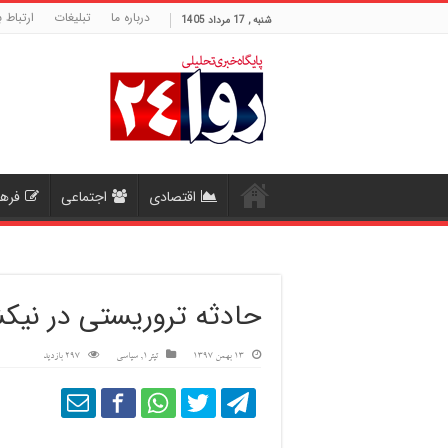
درباره ما
تبلیغات
ارتباط ب
شنبه , 17 مرداد 1405
اقتصادی
اجتماعی
فره
حادثه تروریستی در نیک
13 بهمن 1397
تیتر1
,
سیاسی
297 بازدید